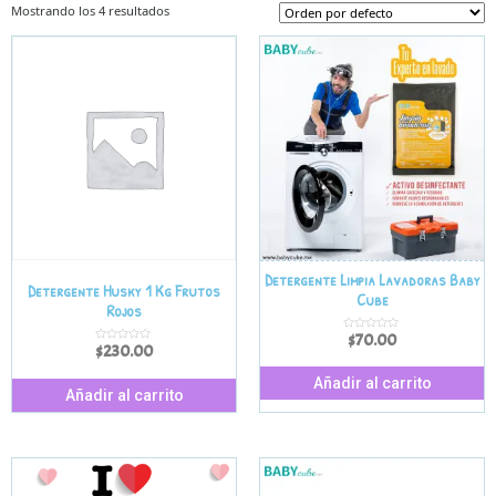
Mostrando los 4 resultados
Detergente Limpia Lavadoras Baby
Detergente Husky 1 Kg Frutos
Cube
Rojos
$
70.00
V
$
230.00
a
V
l
a
o
l
r
o
Añadir al carrito
a
r
Añadir al carrito
d
a
o
d
e
o
n
e
0
n
d
0
e
d
5
e
5