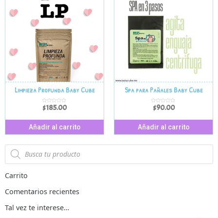
Limpieza Profunda Baby Cube
Spa para Pañales Baby Cube
$
185.00
$
90.00
V
V
a
a
l
l
o
o
r
r
Añadir al carrito
Añadir al carrito
a
a
d
d
o
o
e
e
n
n
0
0
d
d
e
e
5
5
Carrito
Comentarios recientes
Tal vez te interese…