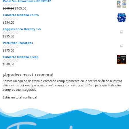
Pañal Sin Absorbente PD39201Z
$
210.00
$
105.00
V
a
Cubierta Unitalla Polito
l
o
r
$
294.00
V
a
a
d
Leggins Coco Derphy T-G
l
o
o
e
r
n
$
295.00
V
a
0
a
d
d
PreOrden Itacatitas
l
o
e
o
e
5
r
n
$
275.00
V
a
0
a
d
d
Cubierta Unitalla Creep
l
o
e
o
e
5
r
n
$
380.00
V
a
0
a
d
d
l
o
e
¡Agradecemos tu compra!
o
e
5
r
n
a
0
Somos un equipo de trabajo enfocado completamente en la satisfacción de nuestros
d
d
clientes. Es por eso que nuestra web cuenta con certificación SSL para que todas tus
o
e
e
5
compras sean seguras!.
n
0
d
Estás en total confianza!
e
5