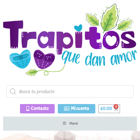
Contacto
Mi cuenta
$
0.00
Menú