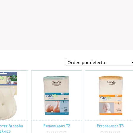
oster Algodón
Predoblados T2
Predoblados T3
gánico