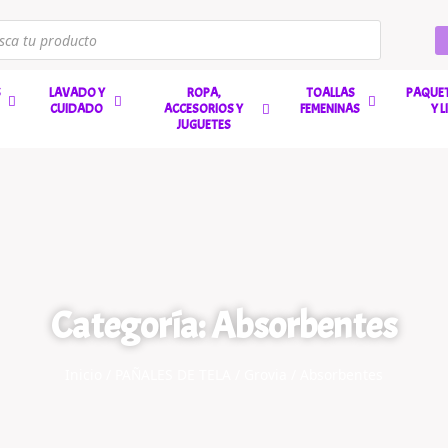
S
LAVADO Y
ROPA,
TOALLAS
PAQUET
CUIDADO
ACCESORIOS Y
FEMENINAS
Y 
JUGUETES
Categoría: Absorbentes
Inicio
/
PAÑALES DE TELA
/
Grovia
/ Absorbentes