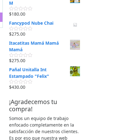
o
M
r
a
$
180.00
d
V
o
a
Fancypod Nube Chai
e
l
n
o
0
r
$
275.00
V
d
a
a
e
d
Itacatitas Mamá Mamá
l
5
o
o
Mamá
e
r
n
a
0
$
275.00
d
V
d
o
a
e
Pañal Unitalla Int
e
l
5
n
o
Estampado "Felix"
0
r
d
a
$
430.00
e
d
V
5
o
a
e
l
¡Agradecemos tu
n
o
0
r
compra!
d
a
e
d
Somos un equipo de trabajo
5
o
e
enfocado completamente en la
n
satisfacción de nuestros clientes.
0
d
Es por eso que nuestra web