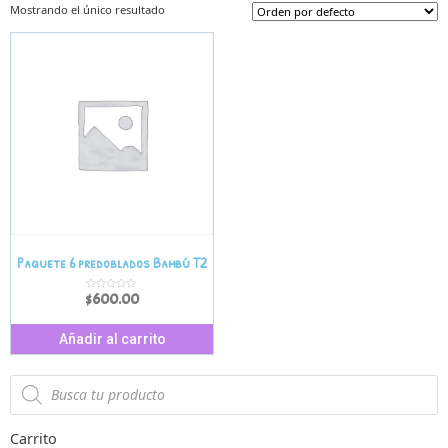
Mostrando el único resultado
Paquete 6 predoblados Bambú T2
$
600.00
V
a
l
o
r
Añadir al carrito
a
d
o
e
n
0
d
e
5
Carrito