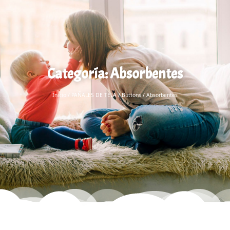
Categoría: Absorbentes
Inicio
/
PAÑALES DE TELA
/
Buttons
/ Absorbentes