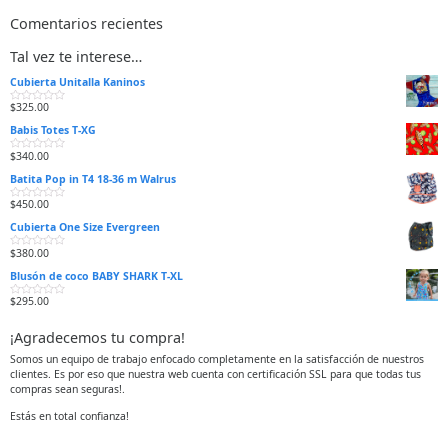
Comentarios recientes
Tal vez te interese…
Cubierta Unitalla Kaninos
$
325.00
V
a
Babis Totes T-XG
l
o
r
$
340.00
V
a
a
d
Batita Pop in T4 18-36 m Walrus
l
o
o
e
r
n
$
450.00
V
a
0
a
d
d
Cubierta One Size Evergreen
l
o
e
o
e
5
r
n
$
380.00
V
a
0
a
d
d
Blusón de coco BABY SHARK T-XL
l
o
e
o
e
5
r
n
$
295.00
V
a
0
a
d
d
l
o
e
¡Agradecemos tu compra!
o
e
5
r
n
a
0
Somos un equipo de trabajo enfocado completamente en la satisfacción de nuestros
d
d
clientes. Es por eso que nuestra web cuenta con certificación SSL para que todas tus
o
e
e
5
compras sean seguras!.
n
0
d
Estás en total confianza!
e
5