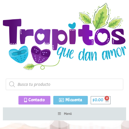
Contacto
Mi cuenta
$
0.00
Menú