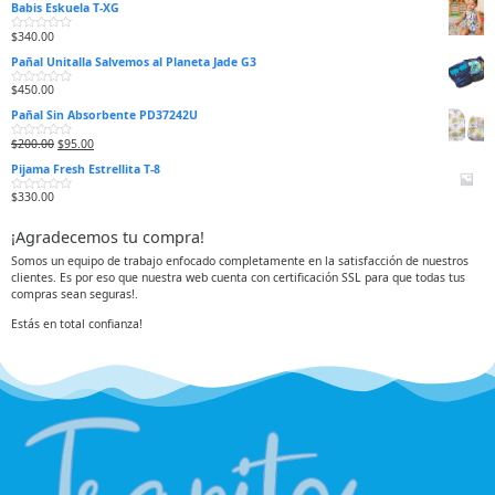
Babis Eskuela T-XG
l
o
r
$
340.00
V
a
a
d
Pañal Unitalla Salvemos al Planeta Jade G3
l
o
o
e
r
n
$
450.00
V
a
0
a
d
d
Pañal Sin Absorbente PD37242U
l
o
e
o
e
5
r
n
$
200.00
$
95.00
V
a
0
a
d
d
Pijama Fresh Estrellita T-8
l
o
e
o
e
5
r
n
$
330.00
V
a
0
a
d
d
l
o
e
¡Agradecemos tu compra!
o
e
5
r
n
a
0
Somos un equipo de trabajo enfocado completamente en la satisfacción de nuestros
d
d
clientes. Es por eso que nuestra web cuenta con certificación SSL para que todas tus
o
e
e
5
compras sean seguras!.
n
0
d
Estás en total confianza!
e
5