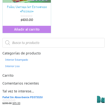
Pañal Unitalla Int Estampado
«Piccolo»
$
430.00
V
a
l
o
r
Añadir al carrito
a
d
o
e
n
0
d
e
5
Categorías de producto
Interior Estampado
Interior Liso
Carrito
Comentarios recientes
Tal vez te interese…
Pañal Sin Absorbente PD37332U
$
200.00
$
95.00
V
a