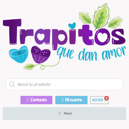
Contacto
Mi cuenta
$
0.00
Menú