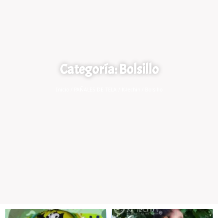
Categoría: Bolsillo
Inicio
/
PAÑALES DE TELA
/
K-lechin
/ Bolsillo