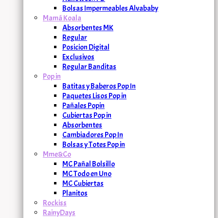
Bolsas Impermeables Alvababy
Mamá Koala
Absorbentes MK
Regular
Posicion Digital
Exclusivos
Regular Banditas
Pop in
Batitas y Baberos Pop In
Paquetes Lisos Pop in
Pañales Popin
Cubiertas Pop in
Absorbentes
Cambiadores Pop In
Bolsas y Totes Pop in
Mme&Co
MC Pañal Bolsillo
MC Todo en Uno
MC Cubiertas
Planitos
Rockiss
RainyDays