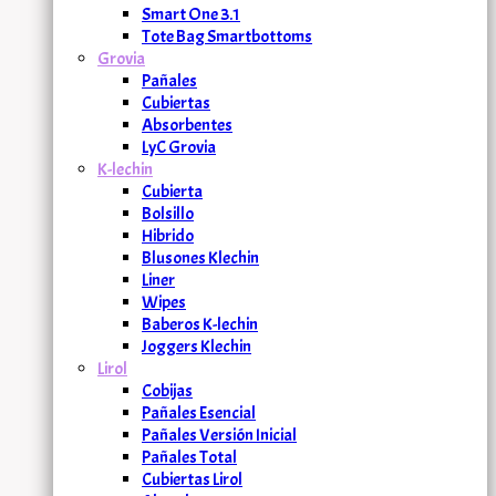
Smart One 3.1
Tote Bag Smartbottoms
Grovia
Pañales
Cubiertas
Absorbentes
LyC Grovia
K-lechin
Cubierta
Bolsillo
Hibrido
Blusones Klechin
Liner
Wipes
Baberos K-lechin
Joggers Klechin
Lirol
Cobijas
Pañales Esencial
Pañales Versión Inicial
Pañales Total
Cubiertas Lirol