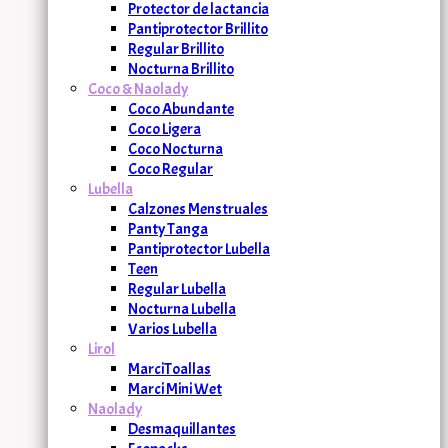
Protector de lactancia
Pantiprotector Brillito
Regular Brillito
Nocturna Brillito
Coco & Naolady
Coco Abundante
Coco Ligera
Coco Nocturna
Coco Regular
Lubella
Calzones Menstruales
Panty Tanga
Pantiprotector Lubella
Teen
Regular Lubella
Nocturna Lubella
Varios Lubella
Lirol
MarciToallas
Marci Mini Wet
Naolady
Desmaquillantes