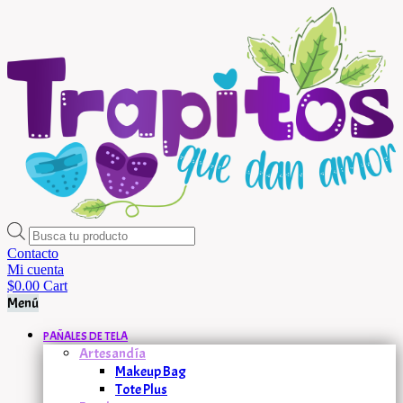
Búsqueda
de
Contacto
productos
Mi cuenta
$
0.00
Cart
Menú
PAÑALES DE TELA
Artesandía
Makeup Bag
Tote Plus