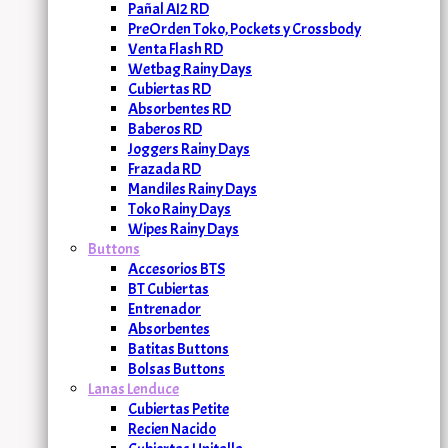
Pañal AI2 RD
PreOrden Toko, Pockets y Crossbody
Venta Flash RD
Wetbag Rainy Days
Cubiertas RD
Absorbentes RD
Baberos RD
Joggers Rainy Days
Frazada RD
Mandiles Rainy Days
Toko Rainy Days
Wipes Rainy Days
Buttons
Accesorios BTS
BT Cubiertas
Entrenador
Absorbentes
Batitas Buttons
Bolsas Buttons
Lanas Lenduce
Cubiertas Petite
Recien Nacido