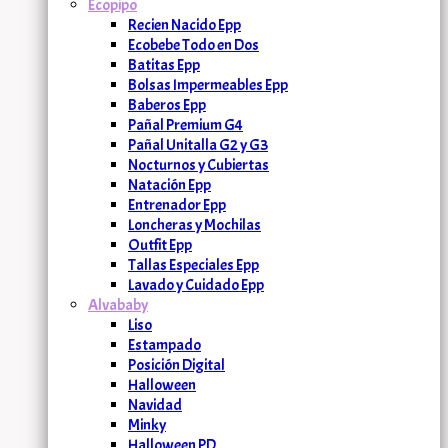
Ecopipo
Recien Nacido Epp
Ecobebe Todo en Dos
Batitas Epp
Bolsas Impermeables Epp
Baberos Epp
Pañal Premium G4
Pañal Unitalla G2 y G3
Nocturnos y Cubiertas
Natación Epp
Entrenador Epp
Loncheras y Mochilas
Outfit Epp
Tallas Especiales Epp
Lavado y Cuidado Epp
Alvababy
Liso
Estampado
Posición Digital
Halloween
Navidad
Minky
Halloween PD