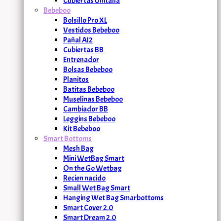
Cubiertas Unitalla
Bebeboo
Bolsillo Pro XL
Vestidos Bebeboo
Pañal AI2
Cubiertas BB
Entrenador
Bolsas Bebeboo
Planitos
Batitas Bebeboo
Muselinas Bebeboo
Cambiador BB
Leggins Bebeboo
Kit Bebeboo
Smart Bottoms
Mesh Bag
Mini WetBag Smart
On the Go Wetbag
Recien nacido
Small Wet Bag Smart
Hanging Wet Bag Smarbottoms
Smart Cover 2.0
Smart Dream 2.0