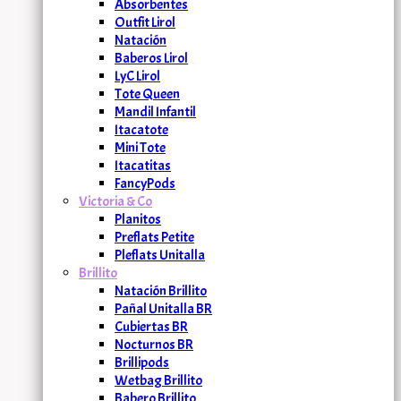
Absorbentes
Outfit Lirol
Natación
Baberos Lirol
LyC Lirol
Tote Queen
Mandil Infantil
Itacatote
Mini Tote
Itacatitas
FancyPods
Victoria & Co
Planitos
Preflats Petite
Pleflats Unitalla
Brillito
Natación Brillito
Pañal Unitalla BR
Cubiertas BR
Nocturnos BR
Brillipods
Wetbag Brillito
Babero Brillito