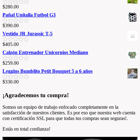
$
280.00
V
a
Pañal Unitalla Futbol G3
l
o
$
390.00
V
r
a
Vestido JR Jurassic T-5
a
l
d
o
o
$
405.00
V
r
e
a
Calzón Entrenador Unicornios Mediano
a
n
l
d
0
o
o
$
259.00
d
V
r
e
e
a
Leggins Bumblito Petit Bouquet 5 a 6 años
a
n
5
l
d
0
o
o
$
330.00
d
V
r
e
e
a
a
n
5
l
¡Agradecemos tu compra!
d
0
o
o
d
r
e
e
Somos un equipo de trabajo enfocado completamente en la
a
n
5
satisfacción de nuestros clientes. Es por eso que nuestra web cuenta
d
0
con certificación SSL para que todas tus compras sean seguras!.
o
d
e
e
Estás en total confianza!
n
5
0
d