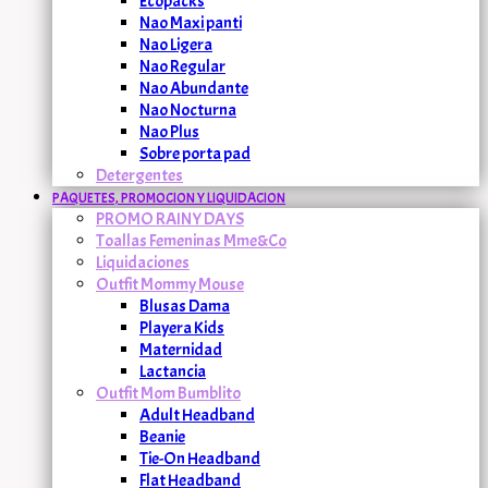
Ecopacks
Nao Maxi panti
Nao Ligera
Nao Regular
Nao Abundante
Nao Nocturna
Nao Plus
Sobre porta pad
Detergentes
PAQUETES, PROMOCION Y LIQUIDACION
PROMO RAINY DAYS
Toallas Femeninas Mme&Co
Liquidaciones
Outfit Mommy Mouse
Blusas Dama
Playera Kids
Maternidad
Lactancia
Outfit Mom Bumblito
Adult Headband
Beanie
Tie-On Headband
Flat Headband