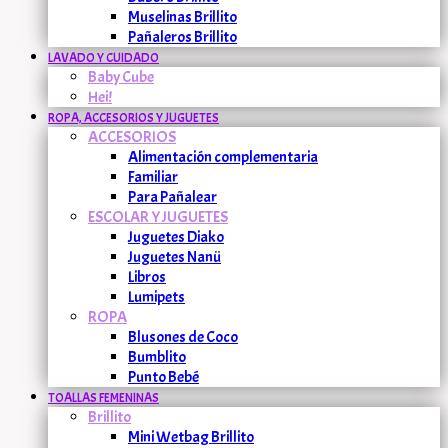
Muselinas Brillito
Pañaleros Brillito
LAVADO Y CUIDADO
Baby Cube
Hei!
ROPA, ACCESORIOS Y JUGUETES
ACCESORIOS
Alimentación complementaria
Familiar
Para Pañalear
ESCOLAR Y JUGUETES
Juguetes Diako
Juguetes Nanü
Libros
Lumipets
ROPA
Blusones de Coco
Bumblito
Punto Bebé
TOALLAS FEMENINAS
Brillito
Mini Wetbag Brillito