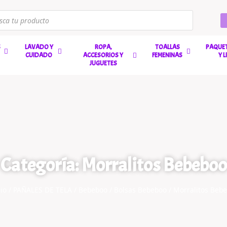
S
LAVADO Y
ROPA,
TOALLAS
PAQUET
CUIDADO
ACCESORIOS Y
FEMENINAS
Y 
JUGUETES
Categoría: Morralitos Bebeboo
cio
/
PAÑALES DE TELA
/
Bebeboo
/
Bolsas Bebeboo
/ Morralitos Beb