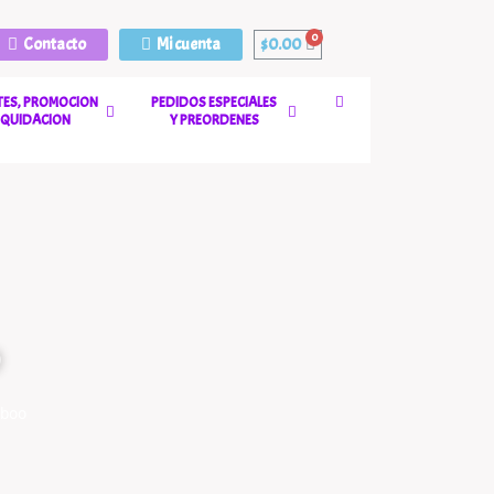
Contacto
Mi cuenta
$
0.00
ES, PROMOCION
PEDIDOS ESPECIALES
LIQUIDACION
Y PREORDENES
eboo