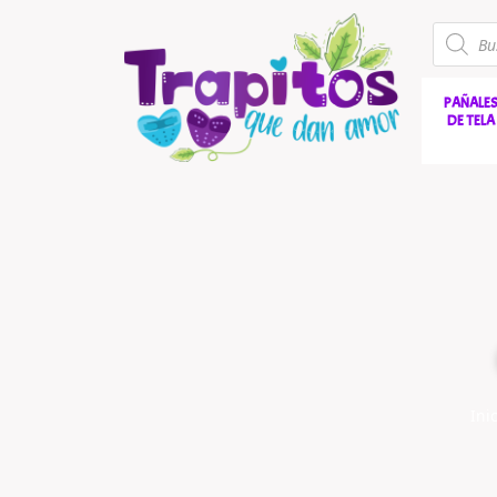
PAÑALE
DE TELA
Ini