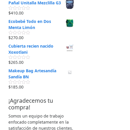
Pañal Unitalla Mezclilla G3
l
o
r
$
410.00
V
a
a
d
Ecobebé Todo en Dos
l
o
o
Menta Limón
e
r
n
a
0
$
270.00
d
V
d
o
a
e
Cubierta recien nacido
e
l
5
n
o
Xoxotlani
0
r
d
a
$
265.00
e
d
V
5
o
a
Makeup Bag Artesandía
e
l
n
o
Sandía BN
0
r
d
a
$
185.00
e
d
V
5
o
a
e
l
¡Agradecemos tu
n
o
0
r
compra!
d
a
e
d
Somos un equipo de trabajo
5
o
e
enfocado completamente en la
n
satisfacción de nuestros clientes.
0