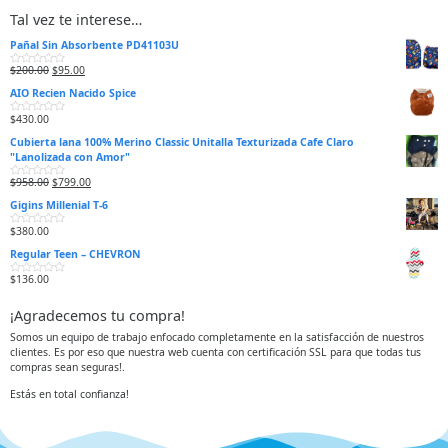
Tal vez te interese…
Pañal Sin Absorbente PD41103U
$
200.00
$
95.00
V
a
AIO Recien Nacido Spice
l
o
r
$
430.00
V
a
a
d
Cubierta lana 100% Merino Classic Unitalla Texturizada Cafe Claro
l
o
o
e
"Lanolizada con Amor"
r
n
a
0
$
958.00
$
799.00
d
d
V
o
e
a
e
5
Gigins Millenial T-6
l
n
o
0
r
$
380.00
d
V
a
e
a
d
5
Regular Teen – CHEVRON
l
o
o
e
r
n
$
136.00
V
a
0
a
d
d
l
o
e
¡Agradecemos tu compra!
o
e
5
r
n
a
0
Somos un equipo de trabajo enfocado completamente en la satisfacción de nuestros
d
d
clientes. Es por eso que nuestra web cuenta con certificación SSL para que todas tus
o
e
e
5
compras sean seguras!.
n
0
d
Estás en total confianza!
e
5