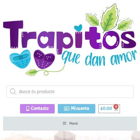
Contacto
Mi cuenta
$
0.00
Menú