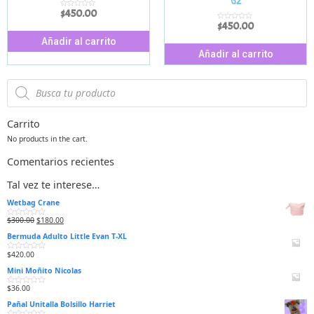
G2
$
450.00
V
a
$
450.00
l
V
o
a
r
l
Añadir al carrito
a
o
d
r
Añadir al carrito
o
a
e
d
n
o
0
e
d
n
e
0
5
d
e
5
Carrito
No products in the cart.
Comentarios recientes
Tal vez te interese…
Wetbag Crane
$
300.00
$
180.00
V
a
Bermuda Adulto Little Evan T-XL
l
o
r
$
420.00
V
a
a
d
Mini Moñito Nicolas
l
o
o
e
r
n
$
36.00
V
a
0
a
d
d
Pañal Unitalla Bolsillo Harriet
l
o
e
o
e
5