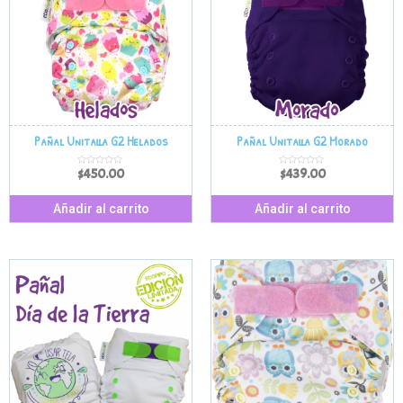
Pañal Unitalla G2 Helados
Pañal Unitalla G2 Morado
$
450.00
$
439.00
V
V
a
a
l
l
o
o
r
r
Añadir al carrito
Añadir al carrito
a
a
d
d
o
o
e
e
n
n
0
0
d
d
e
e
5
5