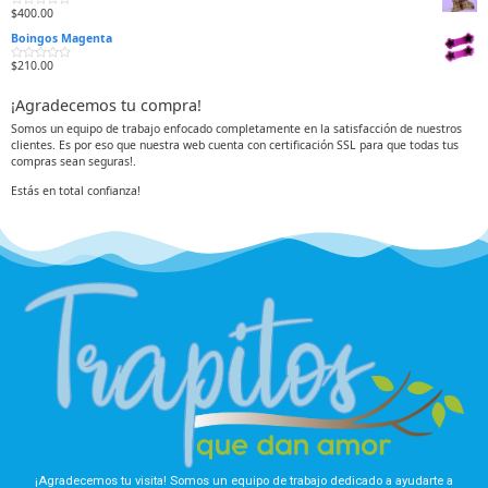
r
n
$
400.00
V
a
0
a
d
d
Boingos Magenta
l
o
e
o
e
5
r
n
$
210.00
V
a
0
a
d
d
l
o
e
¡Agradecemos tu compra!
o
e
5
r
n
a
0
Somos un equipo de trabajo enfocado completamente en la satisfacción de nuestros
d
d
clientes. Es por eso que nuestra web cuenta con certificación SSL para que todas tus
o
e
e
5
compras sean seguras!.
n
0
d
Estás en total confianza!
e
5
¡Agradecemos tu visita! Somos un equipo de trabajo dedicado a ayudarte a