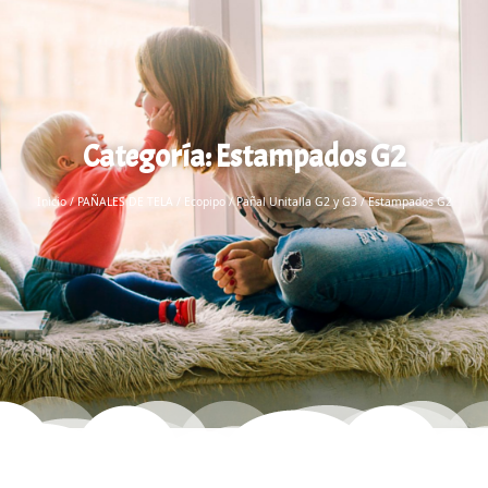
Categoría: Estampados G2
Inicio
/
PAÑALES DE TELA
/
Ecopipo
/
Pañal Unitalla G2 y G3
/ Estampados G2