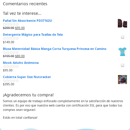
Comentarios recientes
Tal vez te interese…
Pañal Sin Absorbente PD37162U
$
200.00
$
95.00
V
a
Detergente Mágico para Toallas de Tela
l
o
r
$
149.00
V
a
a
d
Blusa Maternidad Básica Manga Corta Turquesa Princesa en Camino
l
o
o
e
r
n
$
155.00
$
80.00
V
a
0
a
d
d
Mook Adulto Anémona
l
o
e
o
e
5
r
n
$
95.00
V
a
0
a
d
d
Cubierta Super Size Nutcracker
l
o
e
o
e
5
r
n
$
395.00
V
a
0
a
d
d
l
o
e
¡Agradecemos tu compra!
o
e
5
r
n
a
0
Somos un equipo de trabajo enfocado completamente en la satisfacción de nuestros
d
d
clientes. Es por eso que nuestra web cuenta con certificación SSL para que todas tus
o
e
e
5
compras sean seguras!.
n
0
d
Estás en total confianza!
e
5