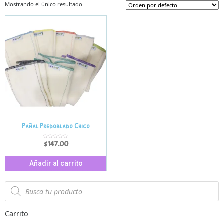
Mostrando el único resultado
Pañal Predoblado Chico
$
147.00
V
a
l
o
r
Añadir al carrito
a
d
o
e
n
0
d
e
5
Carrito