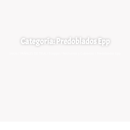
Categoría: Predoblados Epp
Inicio
/
PAÑALES DE TELA
/
Ecopipo
/
Nocturnos y Cubiertas
/ Predoblados Epp