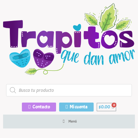
Contacto
Mi cuenta
$
0.00
Menú