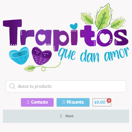
Contacto
Mi cuenta
$
0.00
Menú