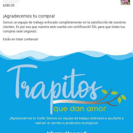
o
e
5
r
n
$
380.00
V
a
0
a
d
d
l
o
e
¡Agradecemos tu compra!
o
e
5
r
n
a
0
Somos un equipo de trabajo enfocado completamente en la satisfacción de nuestros
d
d
clientes. Es por eso que nuestra web cuenta con certificación SSL para que todas tus
o
e
e
5
compras sean seguras!.
n
0
d
Estás en total confianza!
e
5
¡Agradecemos tu visita! Somos un equipo de trabajo dedicado a ayudarte a
realizar el cambio a productos ecológicos