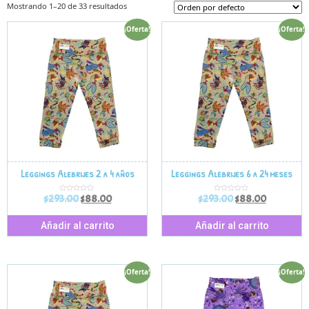
Mostrando 1–20 de 33 resultados
¡Oferta!
¡Oferta!
Leggings Alebrijes 2 a 4 años
Leggings Alebrijes 6 a 24 meses
$
293.00
$
88.00
$
293.00
$
88.00
V
V
a
a
l
l
o
o
r
r
Añadir al carrito
Añadir al carrito
a
a
d
d
o
o
e
e
n
n
0
0
d
d
¡Oferta!
¡Oferta!
e
e
5
5