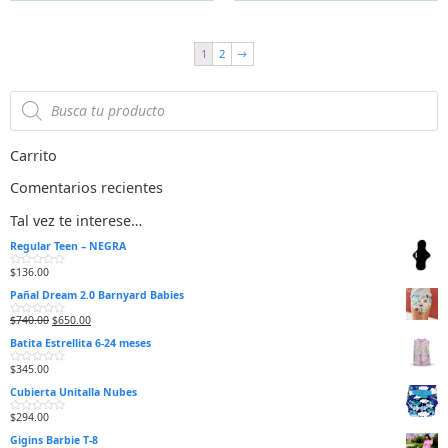
o
o
e
e
n
n
0
0
d
d
1
2
→
e
e
5
5
Carrito
Comentarios recientes
Tal vez te interese…
Regular Teen – NEGRA
$
136.00
V
a
Pañal Dream 2.0 Barnyard Babies
l
o
r
$
740.00
$
650.00
V
a
a
d
Batita Estrellita 6-24 meses
l
o
o
e
r
n
$
345.00
V
a
0
a
d
d
Cubierta Unitalla Nubes
l
o
e
o
e
5
r
n
$
294.00
V
a
0
a
d
d
Gigins Barbie T-8
l
o
e