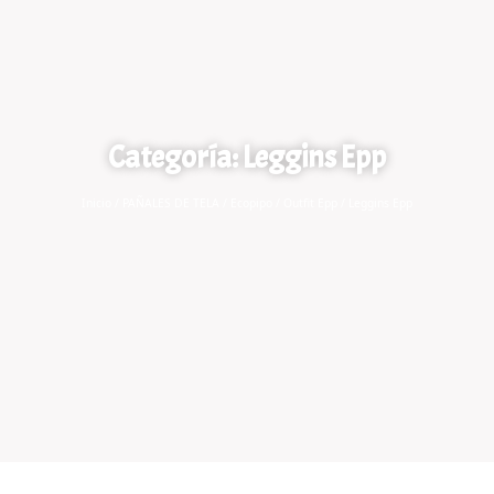
Categoría: Leggins Epp
Inicio
/
PAÑALES DE TELA
/
Ecopipo
/
Outfit Epp
/ Leggins Epp