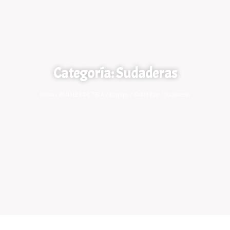
Categoría: Sudaderas
Inicio
/
PAÑALES DE TELA
/
Ecopipo
/
Outfit Epp
/ Sudaderas