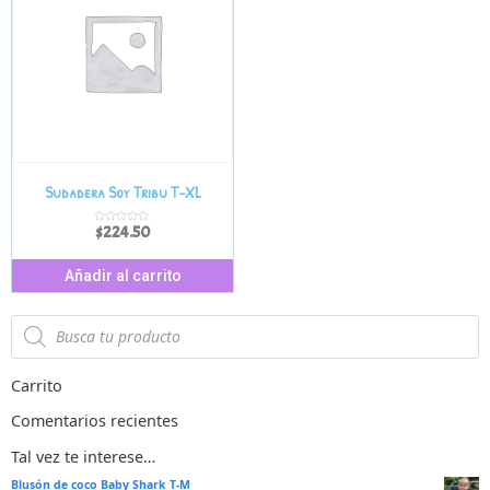
Sudadera Soy Tribu T-XL
$
224.50
V
a
l
o
r
Añadir al carrito
a
d
o
e
n
0
d
e
5
Carrito
Comentarios recientes
Tal vez te interese…
Blusón de coco Baby Shark T-M