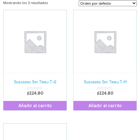
Mostrando los 3 resultados
Sudadera Soy Tribu T-G
Sudadera Soy Tribu T-M
$
224.80
$
224.80
V
V
a
a
l
l
o
o
r
r
Añadir al carrito
Añadir al carrito
a
a
d
d
o
o
e
e
n
n
0
0
d
d
e
e
5
5