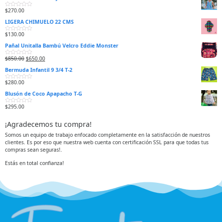
$
270.00
V
a
LIGERA CHIMUELO 22 CMS
l
o
r
$
130.00
V
a
a
d
Pañal Unitalla Bambú Velcro Eddie Monster
l
o
o
e
r
n
$
850.00
$
650.00
V
a
0
a
d
d
Bermuda Infantil 9 3/4 T-2
l
o
e
o
e
5
r
n
$
280.00
V
a
0
a
d
d
Blusón de Coco Apapacho T-G
l
o
e
o
e
5
r
n
$
295.00
V
a
0
a
d
d
l
o
e
¡Agradecemos tu compra!
o
e
5
r
n
a
0
Somos un equipo de trabajo enfocado completamente en la satisfacción de nuestros
d
d
clientes. Es por eso que nuestra web cuenta con certificación SSL para que todas tus
o
e
e
5
compras sean seguras!.
n
0
d
Estás en total confianza!
e
5