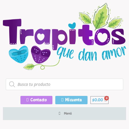
Contacto
Mi cuenta
$
0.00
Menú