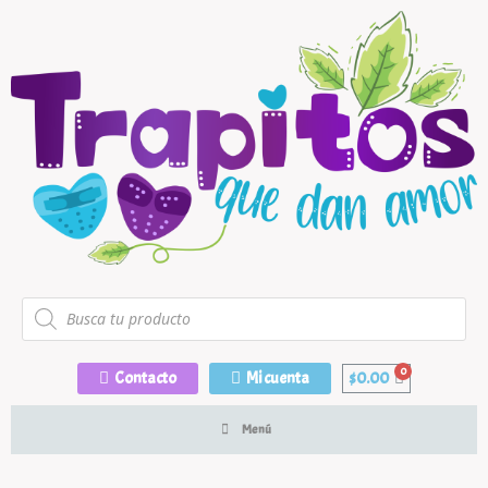
Contacto
Mi cuenta
$
0.00
Menú