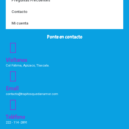
Preguntas Frecuentes
Contacto
Mi cuenta
Ponte en contacto
Visítanos
Col Fátima, Apizaco, Tlaxcala.
Email
contacto@trapitosquedanamor.com
Teléfono
222 - 114 -2891