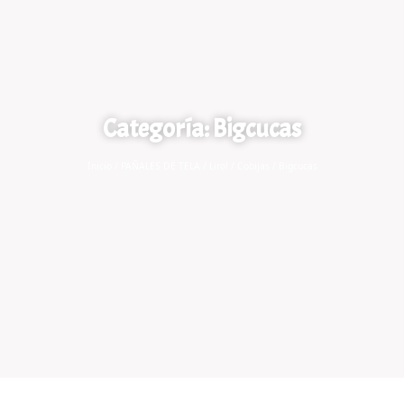
Categoría: Bigcucas
Inicio
/
PAÑALES DE TELA
/
Lirol
/
Cobijas
/ Bigcucas