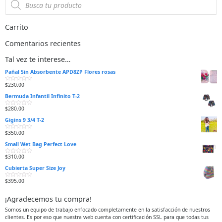
0
0
d
d
e
e
5
5
Carrito
Comentarios recientes
Tal vez te interese…
Pañal Sin Absorbente APD8ZP Flores rosas
$
230.00
V
a
Bermuda Infantil Infinito T-2
l
o
r
$
280.00
V
a
a
d
Gigins 9 3/4 T-2
l
o
o
e
r
n
$
350.00
V
a
0
a
d
d
Small Wet Bag Perfect Love
l
o
e
o
e
5
r
n
$
310.00
V
a
0
a
d
d
Cubierta Super Size Joy
l
o
e
o
e
5
r
n
$
395.00
V
a
0
a
d
d
l
o
e
¡Agradecemos tu compra!
o
e
5
r
n
a
0
Somos un equipo de trabajo enfocado completamente en la satisfacción de nuestros
d
d
clientes. Es por eso que nuestra web cuenta con certificación SSL para que todas tus
o
e
e