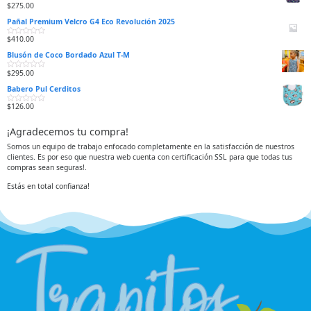
r
$
275.00
V
a
a
d
Pañal Premium Velcro G4 Eco Revolución 2025
l
o
o
e
r
n
$
410.00
V
a
0
a
d
d
Blusón de Coco Bordado Azul T-M
l
o
e
o
e
5
r
n
$
295.00
V
a
0
a
d
d
Babero Pul Cerditos
l
o
e
o
e
5
r
n
$
126.00
V
a
0
a
d
d
l
o
e
¡Agradecemos tu compra!
o
e
5
r
n
a
0
Somos un equipo de trabajo enfocado completamente en la satisfacción de nuestros
d
d
clientes. Es por eso que nuestra web cuenta con certificación SSL para que todas tus
o
e
e
5
compras sean seguras!.
n
0
d
Estás en total confianza!
e
5