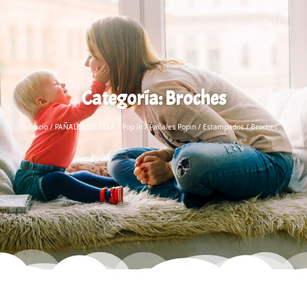
Categoría: Broches
Inicio
/
PAÑALES DE TELA
/
Pop in
/
Pañales Popin
/
Estampados
/ Broches