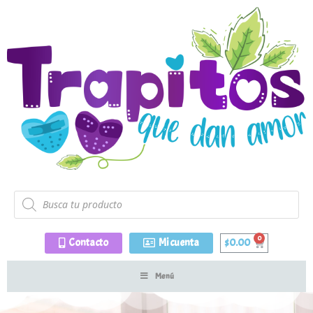
Contacto
Mi cuenta
$
0.00
Menú