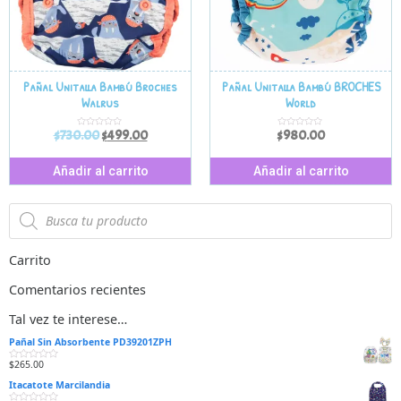
Pañal Unitalla Bambú Broches
Pañal Unitalla Bambú BROCHES
Walrus
World
$
730.00
$
499.00
$
980.00
V
V
a
a
l
l
o
o
r
r
Añadir al carrito
Añadir al carrito
a
a
d
d
o
o
e
e
n
n
0
0
d
d
e
e
5
5
Carrito
Comentarios recientes
Tal vez te interese…
Pañal Sin Absorbente PD39201ZPH
$
265.00
V
a
Itacatote Marcilandia
l
o