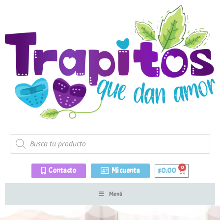
Contacto
Mi cuenta
$
0.00
Menú