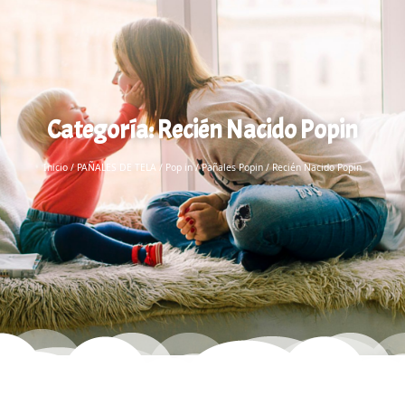
Categoría: Recién Nacido Popin
Inicio
/
PAÑALES DE TELA
/
Pop in
/
Pañales Popin
/ Recién Nacido Popin