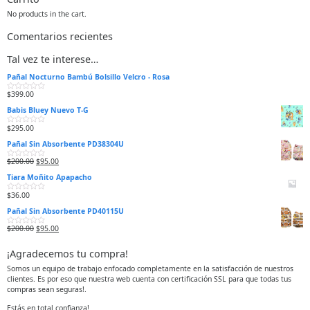
No products in the cart.
Comentarios recientes
Tal vez te interese…
Pañal Nocturno Bambú Bolsillo Velcro - Rosa
$
399.00
V
a
Babis Bluey Nuevo T-G
l
o
r
$
295.00
V
a
a
d
Pañal Sin Absorbente PD38304U
l
o
o
e
r
n
$
200.00
$
95.00
V
a
0
a
d
d
Tiara Moñito Apapacho
l
o
e
o
e
5
r
n
$
36.00
V
a
0
a
d
d
Pañal Sin Absorbente PD40115U
l
o
e
o
e
5
r
n
$
200.00
$
95.00
V
a
0
a
d
d
l
o
e
¡Agradecemos tu compra!
o
e
5
r
n
a
0
Somos un equipo de trabajo enfocado completamente en la satisfacción de nuestros
d
d
clientes. Es por eso que nuestra web cuenta con certificación SSL para que todas tus
o
e
e
5
compras sean seguras!.
n
0
d
Estás en total confianza!