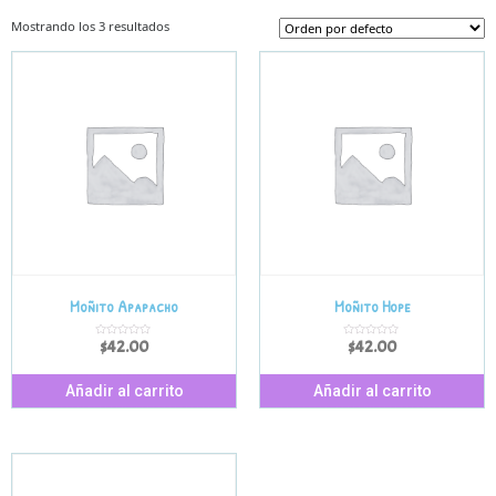
Mostrando los 3 resultados
Moñito Apapacho
Moñito Hope
$
42.00
$
42.00
V
V
a
a
l
l
o
o
r
r
Añadir al carrito
Añadir al carrito
a
a
d
d
o
o
e
e
n
n
0
0
d
d
e
e
5
5