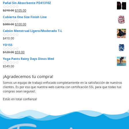
Pañal Sin Absorbente PD41310Z
$
210.00
$
105.00
V
a
Cubierta One Size Finish Line
l
o
r
$
380.00
$
100.00
V
a
a
d
Calzón Menstrual Ligero/Moderado T-L
l
o
o
e
r
n
$
410.00
V
a
0
a
d
d
YD155
l
o
e
o
e
5
r
n
$
120.00
$
59.00
V
a
0
a
d
d
Yoga Pants Rainy Days Dinos Med
l
o
e
o
e
5
r
n
$
549.00
V
a
0
a
d
d
l
o
e
¡Agradecemos tu compra!
o
e
5
r
n
a
0
Somos un equipo de trabajo enfocado completamente en la satisfacción de nuestros
d
d
clientes. Es por eso que nuestra web cuenta con certificación SSL para que todas tus
o
e
e
5
compras sean seguras!.
n
0
d
Estás en total confianza!
e
5