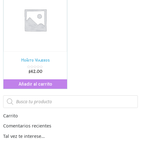
Moñito Viajeros
$
42.00
V
a
l
o
r
Añadir al carrito
a
d
o
e
n
0
d
e
5
Carrito
Comentarios recientes
Tal vez te interese…