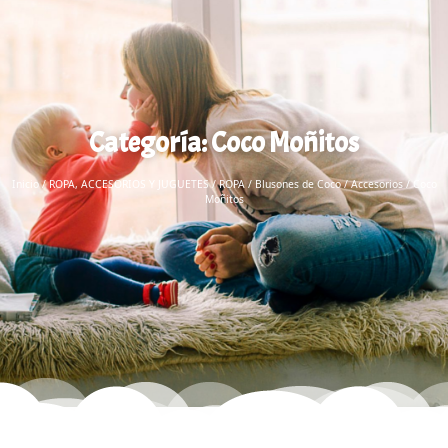
Categoría: Coco Moñitos
Inicio
/
ROPA, ACCESORIOS Y JUGUETES
/
ROPA
/
Blusones de Coco
/
Accesorios
/ Coco
Moñitos