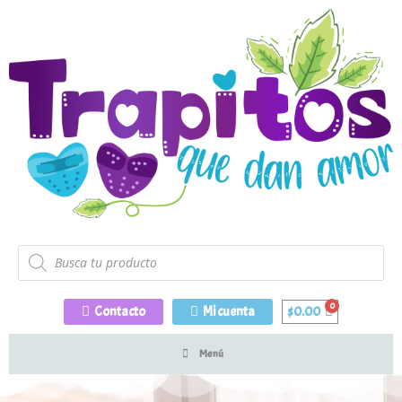
Contacto
Mi cuenta
$
0.00
Menú