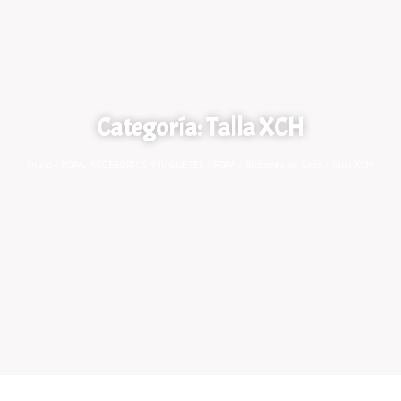
Categoría: Talla XCH
Inicio
/
ROPA, ACCESORIOS Y JUGUETES
/
ROPA
/
Blusones de Coco
/ Talla XCH