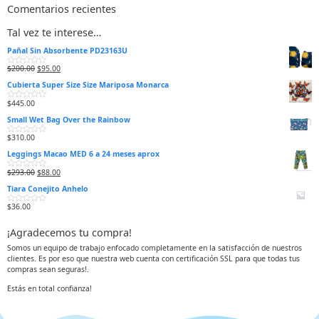
Comentarios recientes
Tal vez te interese…
Pañal Sin Absorbente PD23163U
$
200.00
$
95.00
V
a
Cubierta Super Size Size Mariposa Monarca
l
o
r
$
445.00
V
a
a
d
Small Wet Bag Over the Rainbow
l
o
o
e
r
n
$
310.00
V
a
0
a
d
d
Leggings Macao MED 6 a 24 meses aprox
l
o
e
o
e
5
r
n
$
293.00
$
88.00
V
a
0
a
d
d
Tiara Conejito Anhelo
l
o
e
o
e
5
r
n
$
36.00
V
a
0
a
d
d
l
o
e
¡Agradecemos tu compra!
o
e
5
r
n
a
0
Somos un equipo de trabajo enfocado completamente en la satisfacción de nuestros
d
d
clientes. Es por eso que nuestra web cuenta con certificación SSL para que todas tus
o
e
e
5
compras sean seguras!.
n
0
d
Estás en total confianza!
e
5