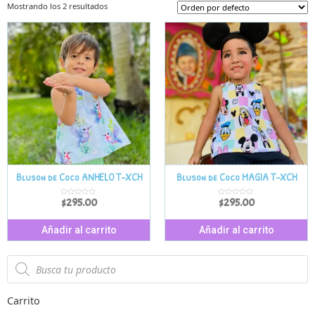
Mostrando los 2 resultados
Bluson de Coco ANHELO T-XCH
Bluson de Coco MAGIA T-XCH
$
295.00
$
295.00
V
V
a
a
l
l
o
o
r
r
Añadir al carrito
Añadir al carrito
a
a
d
d
o
o
e
e
n
n
0
0
d
d
e
e
5
5
Carrito