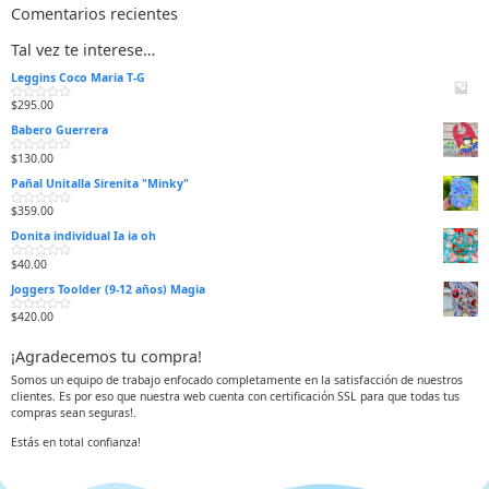
Comentarios recientes
Tal vez te interese…
Leggins Coco Maria T-G
$
295.00
V
a
Babero Guerrera
l
o
r
$
130.00
V
a
a
d
Pañal Unitalla Sirenita "Minky"
l
o
o
e
r
n
$
359.00
V
a
0
a
d
d
Donita individual Ia ia oh
l
o
e
o
e
5
r
n
$
40.00
V
a
0
a
d
d
Joggers Toolder (9-12 años) Magia
l
o
e
o
e
5
r
n
$
420.00
V
a
0
a
d
d
l
o
e
¡Agradecemos tu compra!
o
e
5
r
n
a
0
Somos un equipo de trabajo enfocado completamente en la satisfacción de nuestros
d
d
clientes. Es por eso que nuestra web cuenta con certificación SSL para que todas tus
o
e
e
5
compras sean seguras!.
n
0
d
Estás en total confianza!
e
5