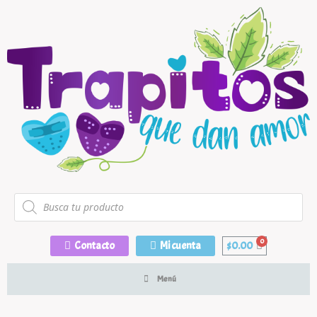
Contacto
Mi cuenta
$
0.00
Menú