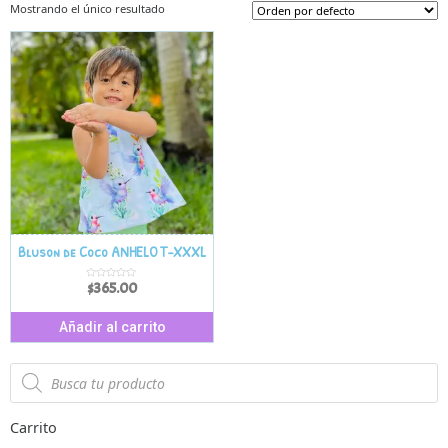
Mostrando el único resultado
Bluson de Coco ANHELO T-XXXL
$
365.00
V
a
l
o
r
Añadir al carrito
a
d
o
e
n
0
d
e
5
Carrito