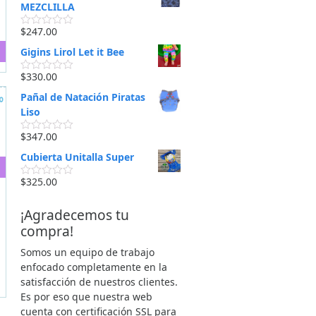
o
MEZCLILLA
r
a
$
247.00
d
V
o
a
Gigins Lirol Let it Bee
e
l
n
o
0
r
$
330.00
V
d
a
a
e
d
Pañal de Natación Piratas
o
l
5
o
o
Liso
e
r
n
a
0
$
347.00
d
V
d
o
a
e
Cubierta Unitalla Super
e
l
5
n
o
0
r
$
325.00
V
d
a
a
e
d
l
5
o
¡Agradecemos tu
o
e
r
compra!
n
a
0
d
d
Somos un equipo de trabajo
o
e
e
enfocado completamente en la
5
n
satisfacción de nuestros clientes.
0
d
Es por eso que nuestra web
e
cuenta con certificación SSL para
5