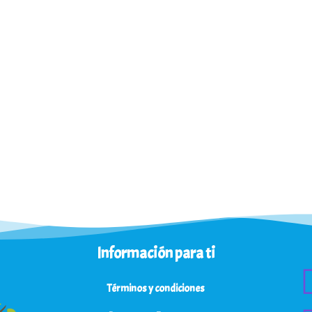
o
e
n
0
d
e
5
Información para ti
Términos y condiciones