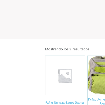
Mostrando los 9 resultados
Pañal Unita
Pañal Unitalla Bambú Orange
App