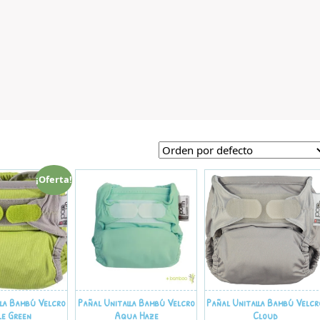
¡Oferta!
lla Bambú Velcro
Pañal Unitalla Bambú Velcro
Pañal Unitalla Bambú Velcr
le Green
Aqua Haze
Cloud