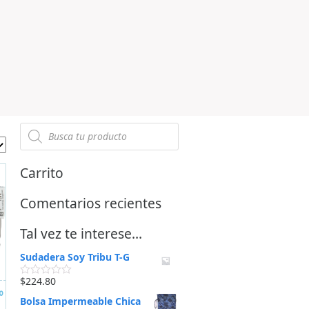
Carrito
Comentarios recientes
Tal vez te interese…
Sudadera Soy Tribu T-G
$
224.80
V
o
a
Bolsa Impermeable Chica
l