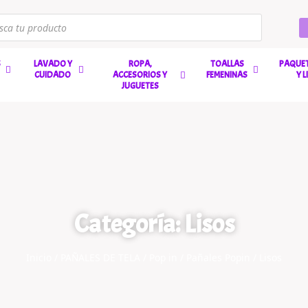
S
LAVADO Y
ROPA,
TOALLAS
PAQUET
CUIDADO
ACCESORIOS Y
FEMENINAS
Y 
JUGUETES
Categoría: Lisos
Inicio
/
PAÑALES DE TELA
/
Pop in
/
Pañales Popin
/ Lisos