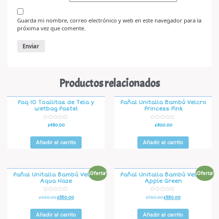
Guarda mi nombre, correo electrónico y web en este navegador para la
próxima vez que comente.
Productos relacionados
Paq 10 Toallitas de Tela y
Pañal Unitalla Bambú Velcro
wetbag Pastel
Princess Pink
V
V
$
480.00
$
800.00
a
a
l
l
o
o
r
r
Añadir al carrito
Añadir al carrito
a
a
d
d
o
o
e
e
n
n
0
0
d
d
¡Oferta!
¡Oferta!
Pañal Unitalla Bambú Velcro
Pañal Unitalla Bambú Velcro
e
e
Aqua Haze
Apple Green
5
5
V
V
$
600.00
$
550.00
$
700.00
$
550.00
a
a
l
l
o
o
r
r
Añadir al carrito
Añadir al carrito
a
a