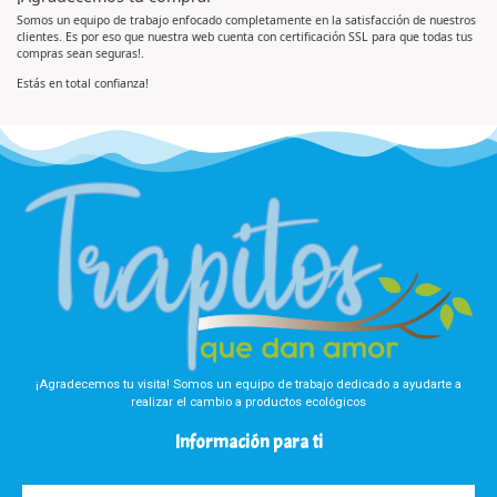
r
n
a
0
Somos un equipo de trabajo enfocado completamente en la satisfacción de nuestros
d
d
clientes. Es por eso que nuestra web cuenta con certificación SSL para que todas tus
o
e
e
5
compras sean seguras!.
n
0
d
Estás en total confianza!
e
5
¡Agradecemos tu visita! Somos un equipo de trabajo dedicado a ayudarte a
realizar el cambio a productos ecológicos
Información para ti