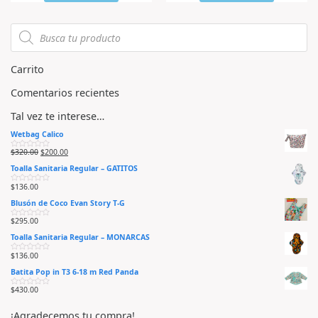
d
d
o
o
e
e
n
n
0
0
d
d
e
e
5
5
Carrito
Comentarios recientes
Tal vez te interese…
Wetbag Calico
$
320.00
$
200.00
V
a
Toalla Sanitaria Regular – GATITOS
l
o
r
$
136.00
V
a
a
d
Blusón de Coco Evan Story T-G
l
o
o
e
r
n
$
295.00
V
a
0
a
d
d
Toalla Sanitaria Regular – MONARCAS
l
o
e
o
e
5
r
n
$
136.00
V
a
0
a
d
d
Batita Pop in T3 6-18 m Red Panda
l
o
e
o
e
5
r
n
$
430.00
V
a
0
a
d
d
l
o
e
¡Agradecemos tu compra!
o
e
5