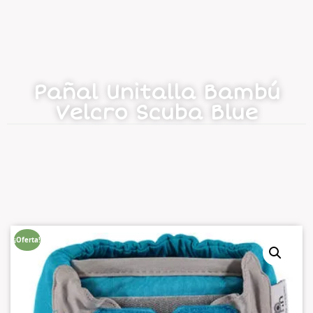
Pañal Unitalla Bambú
Velcro Scuba Blue
¡Oferta!