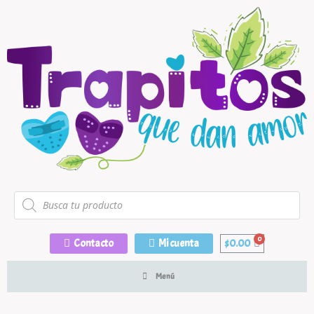
Contacto
Mi cuenta
$
0.00
Menú