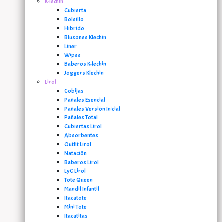
K-lechin
Cubierta
Bolsillo
Hibrido
Blusones Klechin
Liner
Wipes
Baberos K-lechin
Joggers Klechin
Lirol
Cobijas
Pañales Esencial
Pañales Versión Inicial
Pañales Total
Cubiertas Lirol
Absorbentes
Outfit Lirol
Natación
Baberos Lirol
LyC Lirol
Tote Queen
Mandil Infantil
Itacatote
Mini Tote
Itacatitas