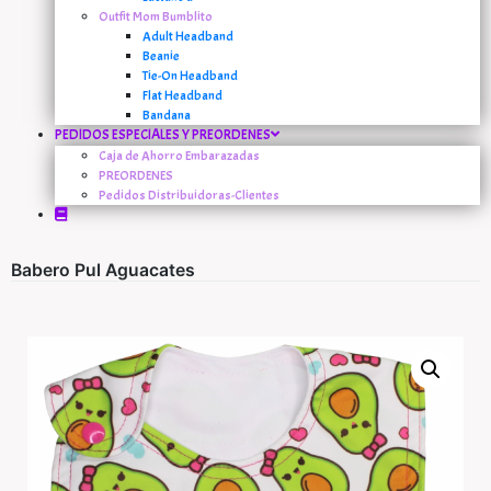
Outfit Mom Bumblito
Adult Headband
Beanie
Tie-On Headband
Flat Headband
Bandana
PEDIDOS ESPECIALES Y PREORDENES
Caja de Ahorro Embarazadas
PREORDENES
Pedidos Distribuidoras-Clientes
Babero Pul Aguacates