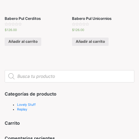
d
d
o
o
e
e
n
n
0
0
d
d
Babero Pul Cerditos
Babero Pul Unicornios
e
e
5
5
V
V
$
126.00
$
126.00
a
a
l
l
o
o
Añadir al carrito
Añadir al carrito
r
r
a
a
d
d
o
o
e
e
n
n
0
0
d
d
e
e
5
5
Búsqueda
de
productos
Categorías de producto
Lovely Stuff
Replay
Carrito
Comentarios recientes