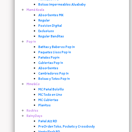
Bolsas Impermeables Alvababy
Mamá Koala
Absorbentes MK
Regular
Posicion Digital
Exclusivos
Regular Banditas
Pop in
Batitas y Baberos Pop In
Paquetes Lisos Pop in
Pañales Popin
Cubiertas Pop in
Absorbentes
Cambiadores Pop In
Bolsas y Totes Pop in
Mme&Co
MC Pañal Bolsillo
MC Todo en Uno
MC Cubiertas
Planitos
Rockiss
RainyDays
Pañal AI2 RD
PreOrden Toko, Pockets y Crossbody
Venta Flash RD