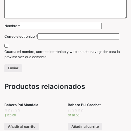
Nombre
*
Correo electrónico
*
Guarda mi nombre, correo electrónico y web en este navegador para la
próxima vez que comente.
Productos relacionados
Babero Pul Mandala
Babero Pul Crochet
V
V
$
126.00
$
126.00
a
a
l
l
o
o
Añadir al carrito
Añadir al carrito
r
r
a
a