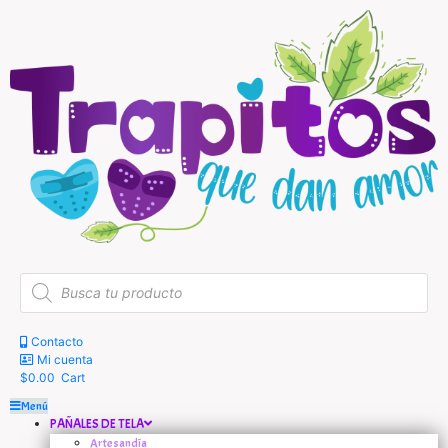
Búsqueda
de
productos
Contacto
Mi cuenta
$
0.00
Cart
Menú
PAÑALES DE TELA
Artesandía