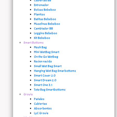
Cubiertas BB
Entrenador
Bolsas Bebeboo
Planitos
Batitas Bebeboo
Muselinas Bebeboo
Cambiador BB
Leggins Bebeboo
Kit Bebeboo
Smart Bottoms
Mesh Bag
Mini WetBag Smart
On the Go Wetbag
Recien nacido
Small Wet Bag Smart
Hanging Wet Bag Smarbottoms
Smart Cover 2.0
Smart Dream 2.0
Smart One 3.1
Tote Bag Smartbottoms
Grovia
Pañales
Cubiertas
Absorbentes
LyC Grovia