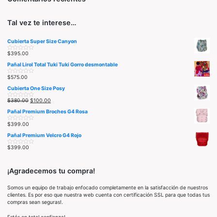
Tal vez te interese…
Cubierta Super Size Canyon
$
395.00
V
a
Pañal Lirol Total Tuki Tuki Gorro desmontable
l
o
r
$
575.00
V
a
a
d
Cubierta One Size Posy
l
o
o
e
r
n
$
380.00
$
100.00
V
a
0
a
d
d
Pañal Premium Broches G4 Rosa
l
o
e
o
e
5
r
n
$
399.00
V
a
0
a
d
d
Pañal Premium Velcro G4 Rojo
l
o
e
o
e
5
r
n
$
399.00
V
a
0
a
d
d
l
o
e
o
e
5
r
n
¡Agradecemos tu compra!
a
0
d
d
o
e
Somos un equipo de trabajo enfocado completamente en la satisfacción de nuestros
e
5
n
clientes. Es por eso que nuestra web cuenta con certificación SSL para que todas tus
0
compras sean seguras!.
d
e
5