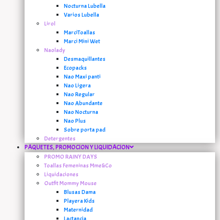
Nocturna Lubella
Varios Lubella
Lirol
MarciToallas
Marci Mini Wet
Naolady
Desmaquillantes
Ecopacks
Nao Maxi panti
Nao Ligera
Nao Regular
Nao Abundante
Nao Nocturna
Nao Plus
Sobre porta pad
Detergentes
PAQUETES, PROMOCION Y LIQUIDACION
PROMO RAINY DAYS
Toallas Femeninas Mme&Co
Liquidaciones
Outfit Mommy Mouse
Blusas Dama
Playera Kids
Maternidad
Lactancia