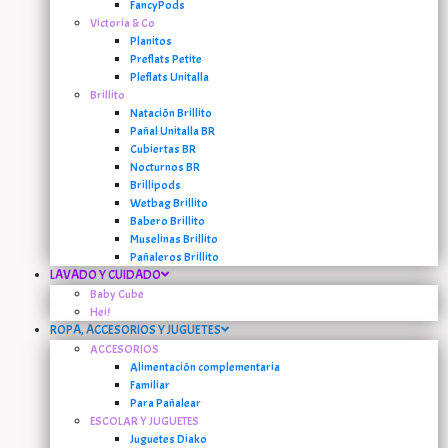
FancyPods
Victoria & Co
Planitos
Preflats Petite
Pleflats Unitalla
Brillito
Natación Brillito
Pañal Unitalla BR
Cubiertas BR
Nocturnos BR
Brillipods
Wetbag Brillito
Babero Brillito
Muselinas Brillito
Pañaleros Brillito
LAVADO Y CUIDADO
Baby Cube
Hei!
ROPA, ACCESORIOS Y JUGUETES
ACCESORIOS
Alimentación complementaria
Familiar
Para Pañalear
ESCOLAR Y JUGUETES
Juguetes Diako