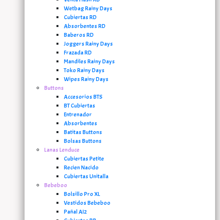
Wetbag Rainy Days
Cubiertas RD
Absorbentes RD
Baberos RD
Joggers Rainy Days
Frazada RD
Mandiles Rainy Days
Toko Rainy Days
Wipes Rainy Days
Buttons
Accesorios BTS
BT Cubiertas
Entrenador
Absorbentes
Batitas Buttons
Bolsas Buttons
Lanas Lenduce
Cubiertas Petite
Recien Nacido
Cubiertas Unitalla
Bebeboo
Bolsillo Pro XL
Vestidos Bebeboo
Pañal AI2