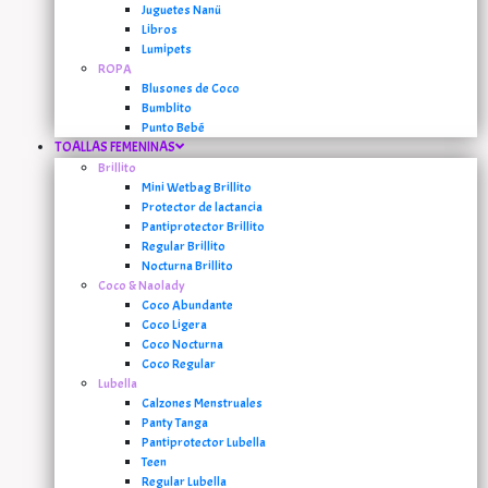
Juguetes Nanü
Libros
Lumipets
ROPA
Blusones de Coco
Bumblito
Punto Bebé
TOALLAS FEMENINAS
Brillito
Mini Wetbag Brillito
Protector de lactancia
Pantiprotector Brillito
Regular Brillito
Nocturna Brillito
Coco & Naolady
Coco Abundante
Coco Ligera
Coco Nocturna
Coco Regular
Lubella
Calzones Menstruales
Panty Tanga
Pantiprotector Lubella
Teen
Regular Lubella