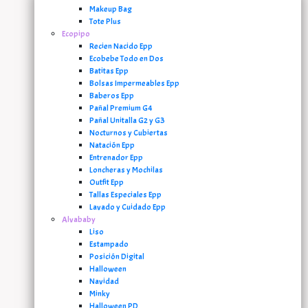
Makeup Bag
Tote Plus
Ecopipo
Recien Nacido Epp
Ecobebe Todo en Dos
Batitas Epp
Bolsas Impermeables Epp
Baberos Epp
Pañal Premium G4
Pañal Unitalla G2 y G3
Nocturnos y Cubiertas
Natación Epp
Entrenador Epp
Loncheras y Mochilas
Outfit Epp
Tallas Especiales Epp
Lavado y Cuidado Epp
Alvababy
Liso
Estampado
Posición Digital
Halloween
Navidad
Minky
Halloween PD