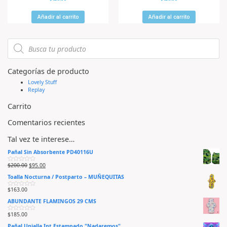
a
a
l
l
o
o
r
r
Añadir al carrito
Añadir al carrito
a
a
d
d
o
o
e
e
n
n
0
0
d
d
e
e
5
5
Categorías de producto
Lovely Stuff
Replay
Carrito
Comentarios recientes
Tal vez te interese…
Pañal Sin Absorbente PD40116U
$
200.00
$
95.00
V
a
Toalla Nocturna / Postparto – MUÑEQUITAS
l
o
r
$
163.00
V
a
a
d
ABUNDANTE FLAMINGOS 29 CMS
l
o
o
e
r
n
$
185.00
V
a
0
a
d
d
Pañal Unialla Int Estampado "Nadaremos"
l
o