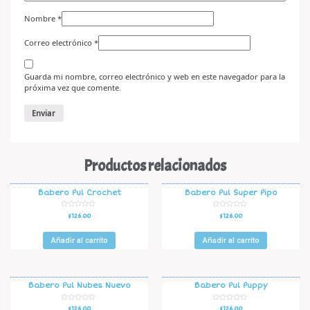
Nombre
*
Correo electrónico
*
Guarda mi nombre, correo electrónico y web en este navegador para la
próxima vez que comente.
Productos relacionados
Babero Pul Crochet
Babero Pul Super Pipo
V
V
$
126.00
$
126.00
a
a
l
l
o
o
r
r
Añadir al carrito
Añadir al carrito
a
a
d
d
o
o
e
e
n
n
0
0
d
d
Babero Pul Nubes Nuevo
Babero Pul Puppy
e
e
5
5
V
V
$
126.00
$
126.00