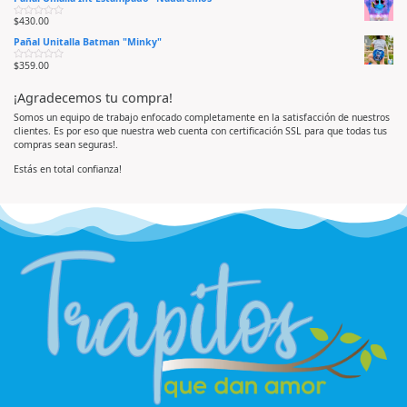
e
o
e
5
r
n
$
430.00
V
a
0
a
d
d
Pañal Unitalla Batman "Minky"
l
o
e
o
e
5
r
n
$
359.00
V
a
0
a
d
d
l
o
e
¡Agradecemos tu compra!
o
e
5
r
n
a
0
Somos un equipo de trabajo enfocado completamente en la satisfacción de nuestros
d
d
clientes. Es por eso que nuestra web cuenta con certificación SSL para que todas tus
o
e
e
5
compras sean seguras!.
n
0
d
Estás en total confianza!
e
5