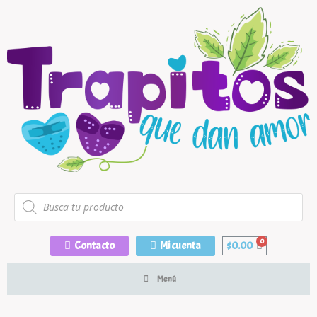
Contacto
Mi cuenta
$
0.00
Menú