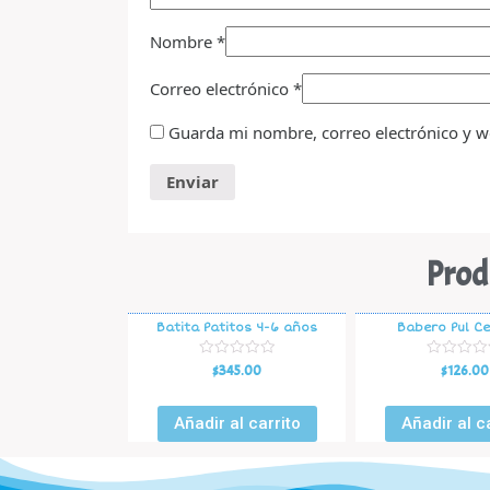
Nombre
*
Correo electrónico
*
Guarda mi nombre, correo electrónico y w
Prod
Batita Patitos 4-6 años
Babero Pul Ce
V
V
$
345.00
$
126.00
a
a
l
l
o
o
r
r
Añadir al carrito
Añadir al c
a
a
d
d
o
o
e
e
n
n