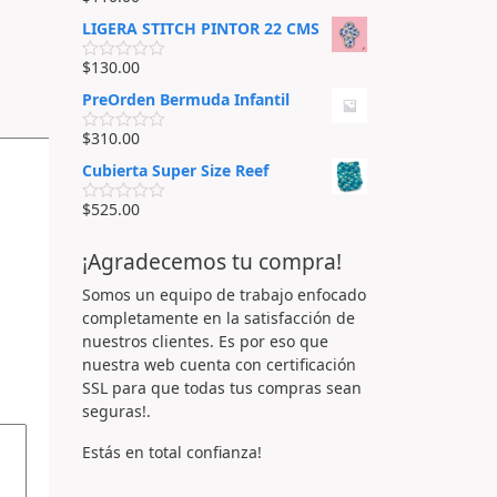
V
a
a
d
LIGERA STITCH PINTOR 22 CMS
l
o
o
e
r
$
130.00
n
V
a
0
a
d
PreOrden Bermuda Infantil
d
l
o
e
o
e
5
r
$
310.00
n
V
a
0
a
d
Cubierta Super Size Reef
d
l
o
e
o
e
5
r
$
525.00
n
V
a
0
a
d
d
l
o
¡Agradecemos tu compra!
e
o
e
5
r
n
a
Somos un equipo de trabajo enfocado
0
d
d
completamente en la satisfacción de
o
e
e
nuestros clientes. Es por eso que
5
n
nuestra web cuenta con certificación
0
d
SSL para que todas tus compras sean
e
seguras!.
5
Estás en total confianza!