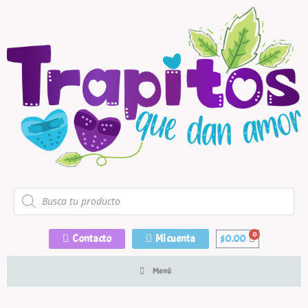
Contacto
Mi cuenta
$
0.00
Menú