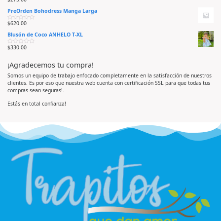
V
a
0
a
d
d
PreOrden Bohodress Manga Larga
l
o
e
o
e
5
r
n
$
620.00
V
a
0
a
d
d
Blusón de Coco ANHELO T-XL
l
o
e
o
e
5
r
n
$
330.00
V
a
0
a
d
d
l
o
e
¡Agradecemos tu compra!
o
e
5
r
n
a
0
Somos un equipo de trabajo enfocado completamente en la satisfacción de nuestros
d
d
clientes. Es por eso que nuestra web cuenta con certificación SSL para que todas tus
o
e
e
5
compras sean seguras!.
n
0
d
Estás en total confianza!
e
5