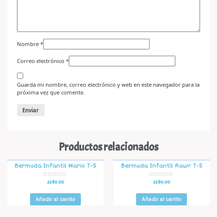
Nombre
*
Correo electrónico
*
Guarda mi nombre, correo electrónico y web en este navegador para la
próxima vez que comente.
Productos relacionados
Bermuda Infantil Mario T-5
Bermuda Infantil Rawr T-5
V
V
$
280.00
$
280.00
a
a
l
l
o
o
r
r
Añadir al carrito
Añadir al carrito
a
a
d
d
o
o
e
e