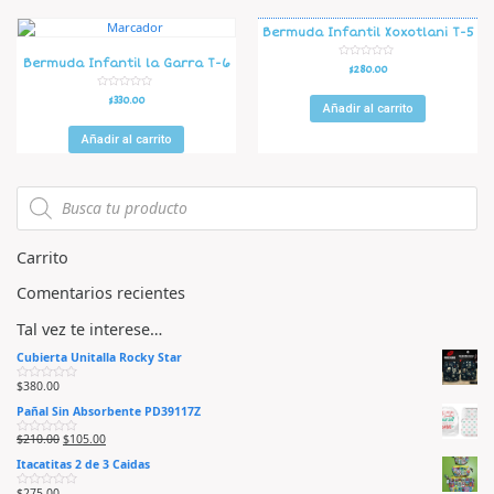
n
n
0
0
d
d
Bermuda Infantil Xoxotlani T-5
e
e
5
5
Bermuda Infantil la Garra T-6
V
$
280.00
a
l
o
V
$
330.00
r
Añadir al carrito
a
a
l
d
o
o
r
Añadir al carrito
e
a
n
d
0
o
d
e
e
n
5
0
d
e
5
Carrito
Comentarios recientes
Tal vez te interese…
Cubierta Unitalla Rocky Star
$
380.00
V
a
Pañal Sin Absorbente PD39117Z
l
o
r
$
210.00
$
105.00
V
a
a
d
Itacatitas 2 de 3 Caidas
l
o
o
e
r
n
$
275.00