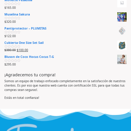
Moñette Pesadilla
$
165.00
V
a
Muselina Sakura
l
o
r
$
320.00
V
a
a
d
Pantiprotector – PLUMITAS
l
o
o
e
r
n
$
122.00
V
a
0
a
d
d
Cubierta One Size Set Sail
l
o
e
o
e
5
r
n
$
380.00
$
100.00
V
a
0
a
d
d
Bluson de Coco Hocus Cocus T-G
l
o
e
o
e
5
r
n
$
295.00
V
a
0
a
d
d
l
o
e
¡Agradecemos tu compra!
o
e
5
r
n
a
0
Somos un equipo de trabajo enfocado completamente en la satisfacción de nuestros
d
d
clientes. Es por eso que nuestra web cuenta con certificación SSL para que todas tus
o
e
e
5
compras sean seguras!.
n
0
d
Estás en total confianza!
e
5