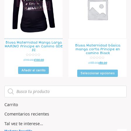
Blusa Maternidad Manga Larga
Blusa Maternidad básica
MARINO Principe en Camino GDE
manga corta Principe en
32
camino Black
V
$
190.00
$
100.00
a
V
$
155.00
$
80.00
l
a
o
l
r
Añadir al carrito
o
a
r
Seleccionar opciones
d
a
o
d
e
o
n
e
0
n
d
0
e
d
5
e
5
Carrito
Comentarios recientes
Tal vez te interese…