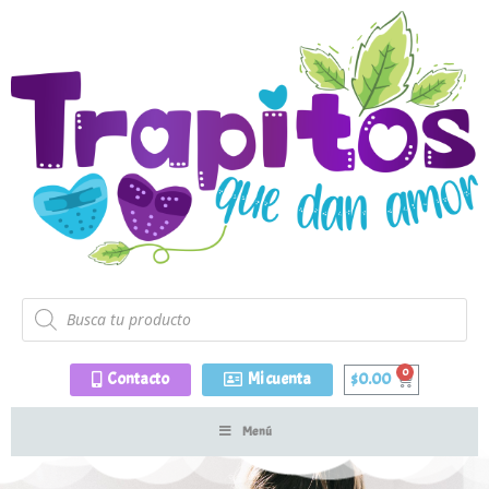
Contacto
Mi cuenta
$
0.00
Menú