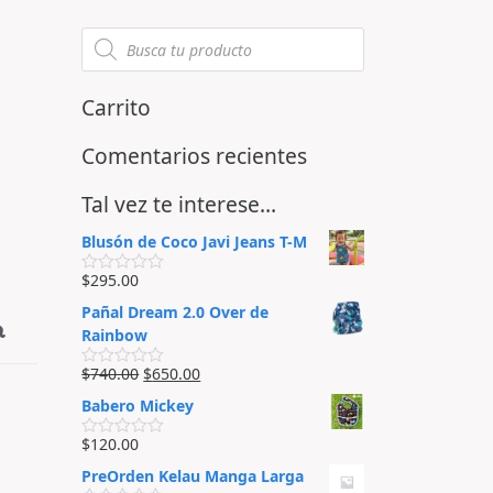
Carrito
Comentarios recientes
Tal vez te interese…
Blusón de Coco Javi Jeans T-M
$
295.00
V
a
Pañal Dream 2.0 Over de
l
a
o
Rainbow
r
a
$
740.00
$
650.00
d
V
o
a
Babero Mickey
e
l
n
o
0
r
$
120.00
V
d
a
a
e
d
PreOrden Kelau Manga Larga
l
5
o