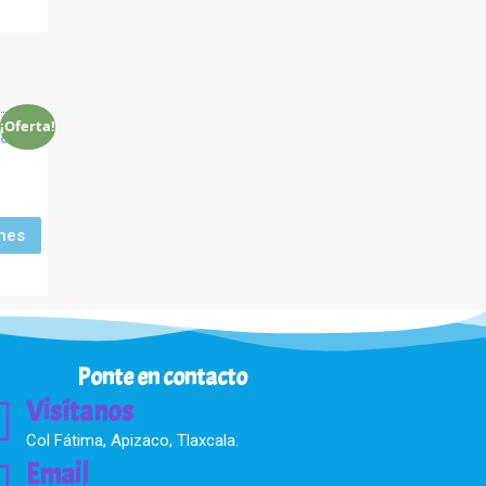
¡Oferta!
ancia
co
nes
Ponte en contacto
Visítanos
Col Fátima, Apizaco, Tlaxcala.
Email