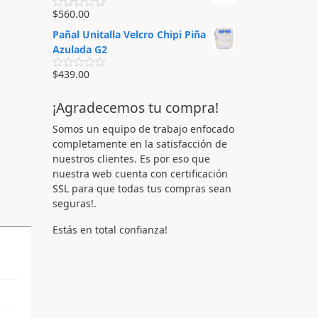
o
e
r
$
560.00
n
V
a
0
a
d
Pañal Unitalla Velcro Chipi Piña
d
l
o
e
o
Azulada G2
e
5
r
n
a
0
$
439.00
d
V
d
o
a
e
e
l
5
¡Agradecemos tu compra!
n
o
0
r
d
a
Somos un equipo de trabajo enfocado
e
d
completamente en la satisfacción de
5
o
e
nuestros clientes. Es por eso que
n
nuestra web cuenta con certificación
0
d
SSL para que todas tus compras sean
e
seguras!.
5
Estás en total confianza!