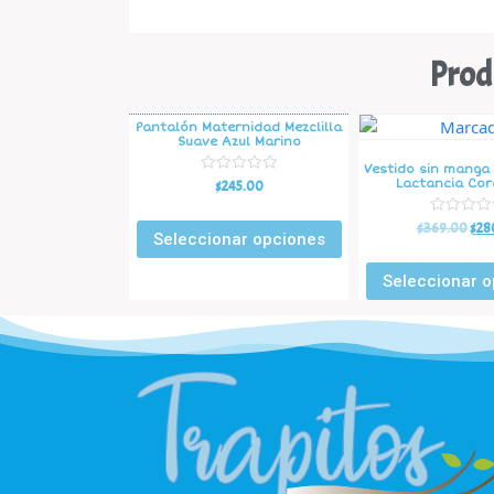
Prod
Pantalón Maternidad Mezclilla
Suave Azul Marino
Vestido sin manga
V
Lactancia Co
$
245.00
a
l
o
V
$
369.00
$
28
r
Seleccionar opciones
a
a
l
d
o
o
r
Seleccionar o
e
a
n
d
0
o
d
e
e
n
5
0
d
e
5