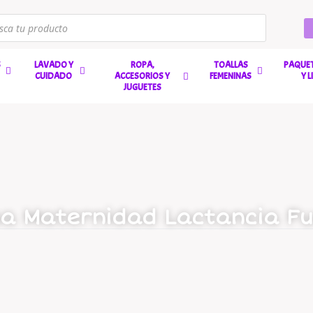
S
LAVADO Y
ROPA,
TOALLAS
PAQUET
CUIDADO
ACCESORIOS Y
FEMENINAS
Y 
JUGUETES
sa Maternidad Lactancia Fu