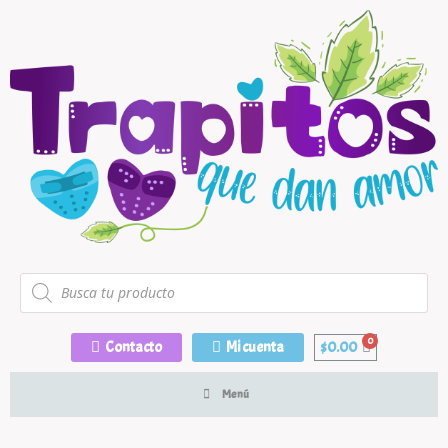
Contacto
Mi cuenta
$
0.00
Menú