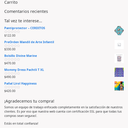
Carrito
Comentarios recientes
Tal vez te interese…
Pantiprotector – CERDITOS
$
122.00
V
a
PreOrden Mandil de Arte Infantil
l
o
r
$
330.00
V
a
a
d
Bolsillo Divine Marine
l
o
o
e
r
n
$
470.00
V
a
0
a
d
d
Mommy Dress Pachtli T XL
l
o
e
o
e
5
r
n
$
490.00
V
a
0
a
d
d
Pañal Lirol Happiness
l
o
e
o
e
5
r
n
$
420.00
V
a
0
a
d
d
l
o
e
¡Agradecemos tu compra!
o
e
5
r
n
a
0
Somos un equipo de trabajo enfocado completamente en la satisfacción de nuestros
d
d
clientes. Es por eso que nuestra web cuenta con certificación SSL para que todas tus
o
e
e
5
compras sean seguras!.
n
0
d
Estás en total confianza!
e