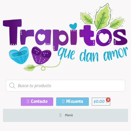
Contacto
Mi cuenta
$
0.00
Menú