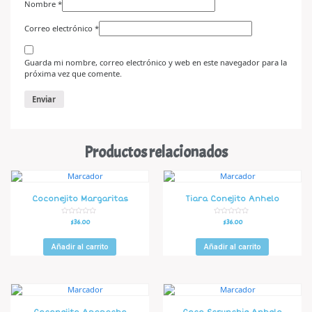
Nombre
*
Correo electrónico
*
Guarda mi nombre, correo electrónico y web en este navegador para la
próxima vez que comente.
Productos relacionados
Coconejito Margaritas
Tiara Conejito Anhelo
V
V
$
36.00
$
36.00
a
a
l
l
o
o
r
r
Añadir al carrito
Añadir al carrito
a
a
d
d
o
o
e
e
n
n
0
0
d
d
e
e
5
5