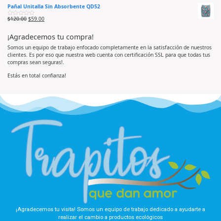
a
d
d
Pañal Unitalla Sin Absorbente QD52
l
o
e
o
e
5
r
n
$
120.00
$
59.00
V
a
0
a
d
d
l
o
e
¡Agradecemos tu compra!
o
e
5
r
n
a
0
Somos un equipo de trabajo enfocado completamente en la satisfacción de nuestros
d
d
clientes. Es por eso que nuestra web cuenta con certificación SSL para que todas tus
o
e
e
5
compras sean seguras!.
n
0
d
Estás en total confianza!
e
5
¡Agradecemos tu visita! Somos un equipo de trabajo dedicado a ayudarte a
realizar el cambio a productos ecológicos