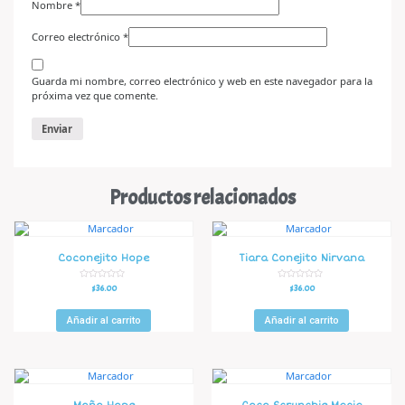
Nombre
*
Correo electrónico
*
Guarda mi nombre, correo electrónico y web en este navegador para la
próxima vez que comente.
Productos relacionados
Coconejito Hope
Tiara Conejito Nirvana
V
V
$
36.00
$
36.00
a
a
l
l
o
o
r
r
Añadir al carrito
Añadir al carrito
a
a
d
d
o
o
e
e
n
n
0
0
d
d
e
e
5
5