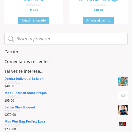
Moño Hope
Coco Scrunchie Magia
V
V
$
46.00
$
40.00
a
a
l
l
o
o
r
r
Añadir al carrito
Añadir al carrito
a
a
d
d
o
o
e
e
n
n
0
0
d
d
e
e
5
5
Carrito
Comentarios recientes
Tal vez te interese…
Donita individual Ia ia oh
$
40.00
V
a
Mook Infantil Amor Propio
l
o
r
$
95.00
V
a
a
d
Batita Olan Booreal
l
o
o
e
r
n
$
270.00
V
a
0
a
d
d
Mini Wet Bag Perfect Love
l
o
e
o
e
5
r
n
$
235.00
V
a
0