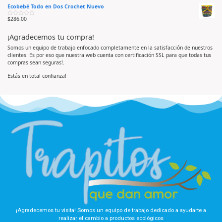
a
d
d
Ecobebé Todo en Dos Crochet Nuevo
l
o
e
o
e
5
r
n
$
286.00
V
a
0
a
d
d
l
o
e
¡Agradecemos tu compra!
o
e
5
r
n
a
0
Somos un equipo de trabajo enfocado completamente en la satisfacción de nuestros
d
d
clientes. Es por eso que nuestra web cuenta con certificación SSL para que todas tus
o
e
e
5
compras sean seguras!.
n
0
d
Estás en total confianza!
e
5
¡Agradecemos tu visita! Somos un equipo de trabajo dedicado a ayudarte a
realizar el cambio a productos ecológicos