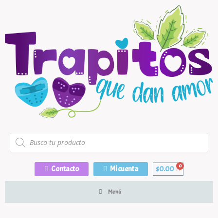
Contacto
Mi cuenta
$
0.00
Menú