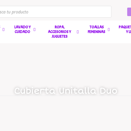
S
LAVADO Y
ROPA,
TOALLAS
PAQUET
CUIDADO
ACCESORIOS Y
FEMENINAS
Y 
JUGUETES
Cubierta Unitalla Duo