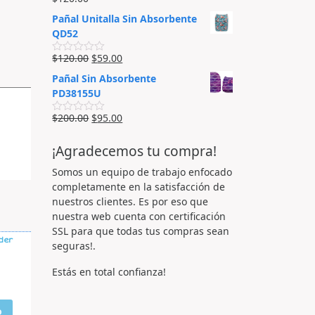
d
V
5
o
a
Pañal Unitalla Sin Absorbente
e
l
n
o
QD52
0
r
d
a
$
120.00
$
59.00
e
d
V
5
o
a
Pañal Sin Absorbente
e
l
n
o
PD38155U
0
r
d
a
$
200.00
$
95.00
e
d
V
5
o
a
e
l
¡Agradecemos tu compra!
n
o
0
r
d
a
Somos un equipo de trabajo enfocado
e
d
completamente en la satisfacción de
5
o
e
nuestros clientes. Es por eso que
n
nuestra web cuenta con certificación
0
d
SSL para que todas tus compras sean
e
der
seguras!.
5
Estás en total confianza!
o