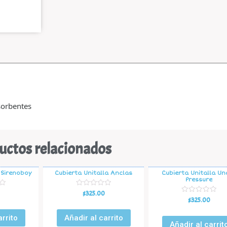
sorbentes
uctos relacionados
 Sirenoboy
Cubierta Unitalla Anclas
Cubierta Unitalla Un
Pressure
V
$
325.00
a
V
$
325.00
l
a
o
l
r
arrito
Añadir al carrito
o
a
r
Añadir al carrit