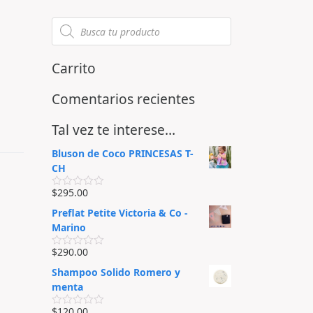
Carrito
Comentarios recientes
Tal vez te interese…
Bluson de Coco PRINCESAS T-
CH
$
295.00
V
a
Preflat Petite Victoria & Co -
l
o
Marino
r
a
$
290.00
d
V
o
a
Shampoo Solido Romero y
e
l
n
o
menta
0
r
d
a
$
120.00
e