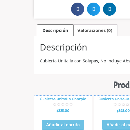
Descripción
Valoraciones (0)
Descripción
Cubierta Unitalla con Solapas, No incluye Ab
Prod
Cubierta Unitalla Charpie
Cubierta Unitalla
V
V
$
325.00
$
325.00
a
a
l
l
o
o
r
r
Añadir al carrito
Añadir al c
a
a