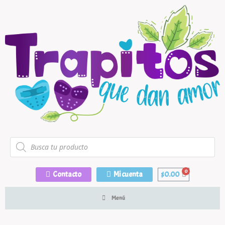
Contacto
Mi cuenta
$
0.00
Menú