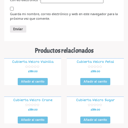
Guarda mi nombre, correo electrónico y web en este navegador para la
próxima vez que comente.
Productos relacionados
Cubierta Velcro Vainilla
Cubierta Velcro Petal
V
V
$
389.00
$
389.00
a
a
l
l
o
o
r
r
Añadir al carrito
Añadir al carrito
a
a
d
d
o
o
e
e
n
n
0
0
d
d
Cubierta Velcro Crane
Cubierta Velcro Sugar
e
e
5
5
V
V
$
389.00
$
389.00
a
a
l
l
o
o
r
r
Añadir al carrito
Añadir al carrito
a
a
d
d
o
o