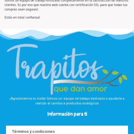
Somos un equipo de trabajo enfocado completamente en la satisfacción de nuestros
d
d
clientes. Es por eso que nuestra web cuenta con certificación SSL para que todas tus
o
e
e
5
compras sean seguras!.
n
0
d
Estás en total confianza!
e
5
¡Agradecemos tu visita! Somos un equipo de trabajo dedicado a ayudarte a
realizar el cambio a productos ecológicos
Información para ti
Términos y condiciones