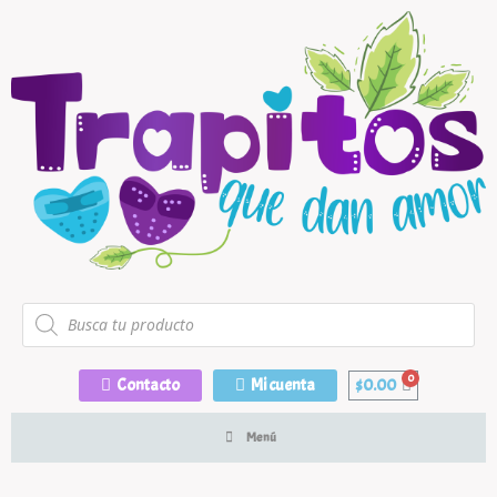
Contacto
Mi cuenta
$
0.00
Menú