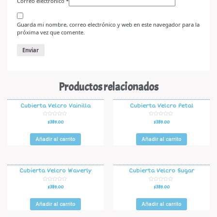
Correo electrónico
*
Guarda mi nombre, correo electrónico y web en este navegador para la
próxima vez que comente.
Productos relacionados
Cubierta Velcro Vainilla
Cubierta Velcro Petal
V
V
$
389.00
$
389.00
a
a
l
l
o
o
r
r
Añadir al carrito
Añadir al carrito
a
a
d
d
o
o
e
e
n
n
0
0
d
d
Cubierta Velcro Waverly
Cubierta Velcro Sugar
e
e
5
5
V
V
$
389.00
$
389.00
a
a
l
l
o
o
r
r
Añadir al carrito
Añadir al carrito
a
a
d
d
o
o