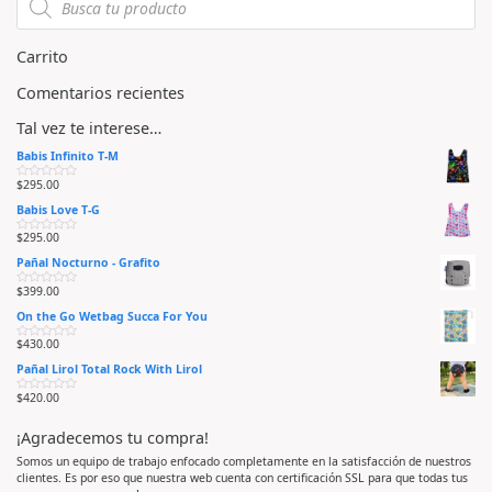
d
d
e
e
5
5
Carrito
Comentarios recientes
Tal vez te interese…
Babis Infinito T-M
$
295.00
V
a
Babis Love T-G
l
o
r
$
295.00
V
a
a
d
Pañal Nocturno - Grafito
l
o
o
e
r
n
$
399.00
V
a
0
a
d
d
On the Go Wetbag Succa For You
l
o
e
o
e
5
r
n
$
430.00
V
a
0
a
d
d
Pañal Lirol Total Rock With Lirol
l
o
e
o
e
5
r
n
$
420.00
V
a
0
a
d
d
l
o
e
¡Agradecemos tu compra!
o
e
5
r
n
a
0
Somos un equipo de trabajo enfocado completamente en la satisfacción de nuestros
d
d
clientes. Es por eso que nuestra web cuenta con certificación SSL para que todas tus
o
e
e
5