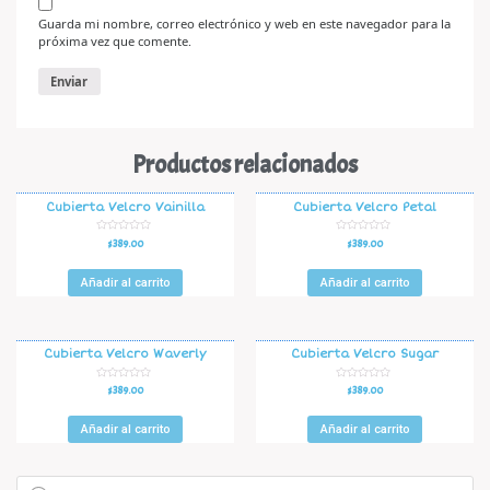
Guarda mi nombre, correo electrónico y web en este navegador para la
próxima vez que comente.
Productos relacionados
Cubierta Velcro Vainilla
Cubierta Velcro Petal
V
V
$
389.00
$
389.00
a
a
l
l
o
o
r
r
Añadir al carrito
Añadir al carrito
a
a
d
d
o
o
e
e
n
n
0
0
d
d
Cubierta Velcro Waverly
Cubierta Velcro Sugar
e
e
5
5
V
V
$
389.00
$
389.00
a
a
l
l
o
o
r
r
Añadir al carrito
Añadir al carrito
a
a
d
d
o
o
e
e
n
n
0
0