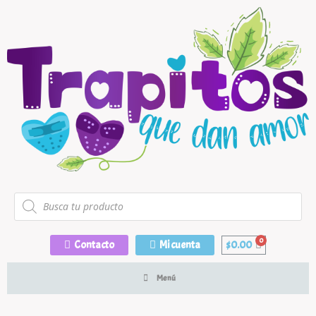
Contacto
Mi cuenta
$
0.00
Menú