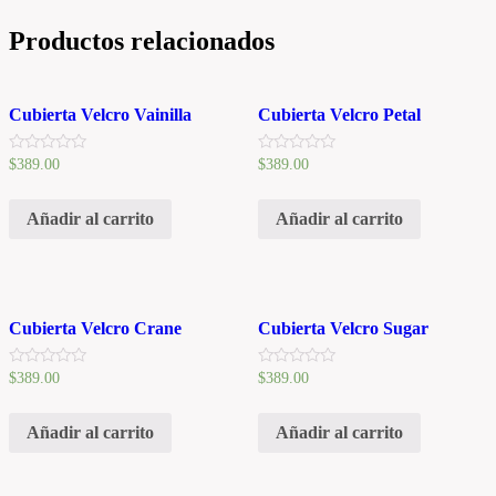
Productos relacionados
Cubierta Velcro Vainilla
Cubierta Velcro Petal
V
V
$
389.00
$
389.00
a
a
l
l
o
o
Añadir al carrito
Añadir al carrito
r
r
a
a
d
d
o
o
e
e
n
n
0
0
d
d
Cubierta Velcro Crane
Cubierta Velcro Sugar
e
e
5
5
V
V
$
389.00
$
389.00
a
a
l
l
o
o
Añadir al carrito
Añadir al carrito
r
r
a
a
d
d
o
o
e
e