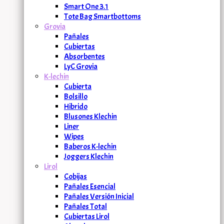
Smart One 3.1
Tote Bag Smartbottoms
Grovia
Pañales
Cubiertas
Absorbentes
LyC Grovia
K-lechin
Cubierta
Bolsillo
Hibrido
Blusones Klechin
Liner
Wipes
Baberos K-lechin
Joggers Klechin
Lirol
Cobijas
Pañales Esencial
Pañales Versión Inicial
Pañales Total
Cubiertas Lirol