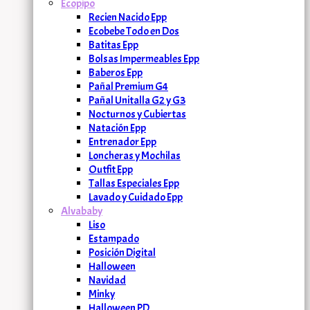
Ecopipo
Recien Nacido Epp
Ecobebe Todo en Dos
Batitas Epp
Bolsas Impermeables Epp
Baberos Epp
Pañal Premium G4
Pañal Unitalla G2 y G3
Nocturnos y Cubiertas
Natación Epp
Entrenador Epp
Loncheras y Mochilas
Outfit Epp
Tallas Especiales Epp
Lavado y Cuidado Epp
Alvababy
Liso
Estampado
Posición Digital
Halloween
Navidad
Minky
Halloween PD