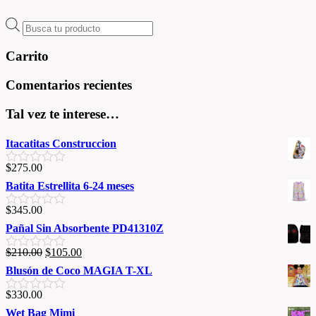
n
n
0
0
Búsqueda
d
d
e
e
de
5
5
productos
Carrito
Comentarios recientes
Tal vez te interese…
Itacatitas Construccion
$
275.00
V
a
Batita Estrellita 6-24 meses
l
o
$
345.00
V
r
a
Pañal Sin Absorbente PD41310Z
a
l
d
o
o
$
210.00
$
105.00
V
r
e
a
Blusón de Coco MAGIA T-XL
a
n
l
d
0
o
o
$
330.00
d
V
r
e
e
a
Wet Bag Mimi
a