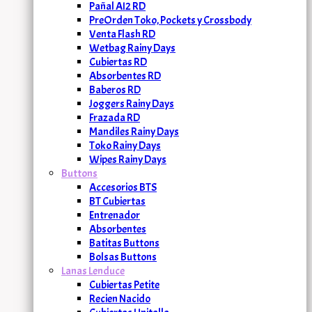
Pañal AI2 RD
PreOrden Toko, Pockets y Crossbody
Venta Flash RD
Wetbag Rainy Days
Cubiertas RD
Absorbentes RD
Baberos RD
Joggers Rainy Days
Frazada RD
Mandiles Rainy Days
Toko Rainy Days
Wipes Rainy Days
Buttons
Accesorios BTS
BT Cubiertas
Entrenador
Absorbentes
Batitas Buttons
Bolsas Buttons
Lanas Lenduce
Cubiertas Petite
Recien Nacido