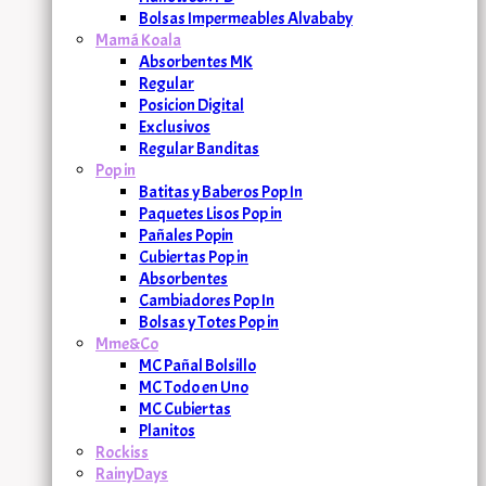
Bolsas Impermeables Alvababy
Mamá Koala
Absorbentes MK
Regular
Posicion Digital
Exclusivos
Regular Banditas
Pop in
Batitas y Baberos Pop In
Paquetes Lisos Pop in
Pañales Popin
Cubiertas Pop in
Absorbentes
Cambiadores Pop In
Bolsas y Totes Pop in
Mme&Co
MC Pañal Bolsillo
MC Todo en Uno
MC Cubiertas
Planitos
Rockiss
RainyDays