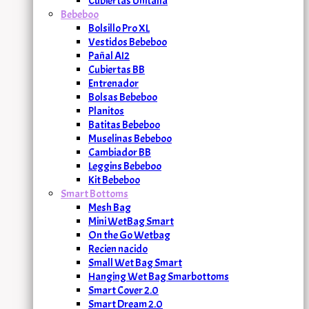
Cubiertas Unitalla
Bebeboo
Bolsillo Pro XL
Vestidos Bebeboo
Pañal AI2
Cubiertas BB
Entrenador
Bolsas Bebeboo
Planitos
Batitas Bebeboo
Muselinas Bebeboo
Cambiador BB
Leggins Bebeboo
Kit Bebeboo
Smart Bottoms
Mesh Bag
Mini WetBag Smart
On the Go Wetbag
Recien nacido
Small Wet Bag Smart
Hanging Wet Bag Smarbottoms
Smart Cover 2.0
Smart Dream 2.0