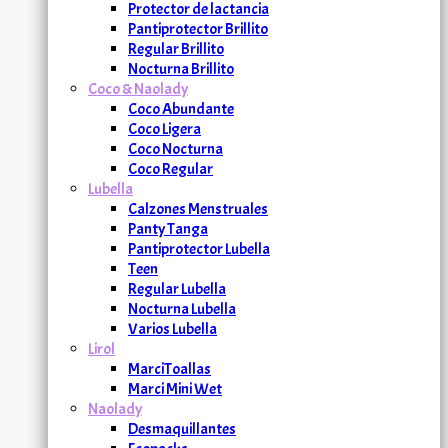
Protector de lactancia
Pantiprotector Brillito
Regular Brillito
Nocturna Brillito
Coco & Naolady
Coco Abundante
Coco Ligera
Coco Nocturna
Coco Regular
Lubella
Calzones Menstruales
Panty Tanga
Pantiprotector Lubella
Teen
Regular Lubella
Nocturna Lubella
Varios Lubella
Lirol
MarciToallas
Marci Mini Wet
Naolady
Desmaquillantes