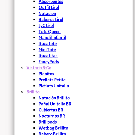
Absorbentes
Outfit Lirol
Natación
Baberos Lirol
LyC Lirol
Tote Queen
Mandil Infantil
Itacatote
Mini Tote
Itacatitas
FancyPods
Victoria & Co
Planitos
Preflats Petite
Pleflats Unitalla
Brillito
Natación Brillito
Pañal Unitalla BR
Cubiertas BR
Nocturnos BR
Brillipods
Wetbag Brillito
Babero Brillito