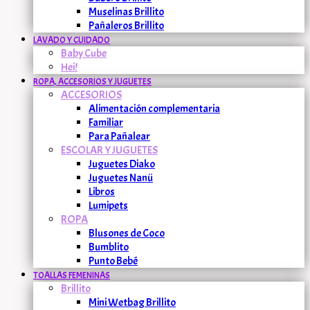
Muselinas Brillito
Pañaleros Brillito
LAVADO Y CUIDADO
Baby Cube
Hei!
ROPA, ACCESORIOS Y JUGUETES
ACCESORIOS
Alimentación complementaria
Familiar
Para Pañalear
ESCOLAR Y JUGUETES
Juguetes Diako
Juguetes Nanü
Libros
Lumipets
ROPA
Blusones de Coco
Bumblito
Punto Bebé
TOALLAS FEMENINAS
Brillito
Mini Wetbag Brillito