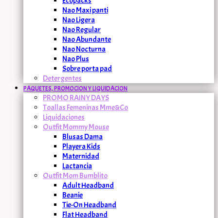
Ecopacks
Nao Maxi panti
Nao Ligera
Nao Regular
Nao Abundante
Nao Nocturna
Nao Plus
Sobre porta pad
Detergentes
PAQUETES, PROMOCION Y LIQUIDACION
PROMO RAINY DAYS
Toallas Femeninas Mme&Co
Liquidaciones
Outfit Mommy Mouse
Blusas Dama
Playera Kids
Maternidad
Lactancia
Outfit Mom Bumblito
Adult Headband
Beanie
Tie-On Headband
Flat Headband