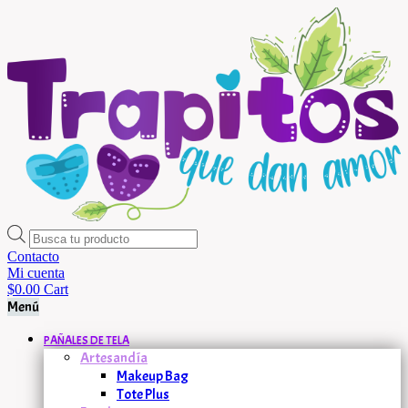
Búsqueda
de
Contacto
productos
Mi cuenta
$
0.00
Cart
Menú
PAÑALES DE TELA
Artesandía
Makeup Bag
Tote Plus