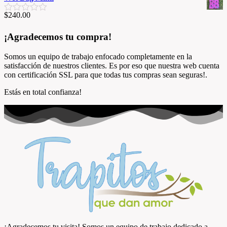
n
5
l
d
0
o
o
$
240.00
d
V
r
e
e
a
a
n
5
l
¡Agradecemos tu compra!
d
0
o
o
d
r
e
e
Somos un equipo de trabajo enfocado completamente en la
a
n
5
satisfacción de nuestros clientes. Es por eso que nuestra web cuenta
d
0
con certificación SSL para que todas tus compras sean seguras!.
o
d
e
e
Estás en total confianza!
n
5
0
d
e
5
¡Agradecemos tu visita! Somos un equipo de trabajo dedicado a