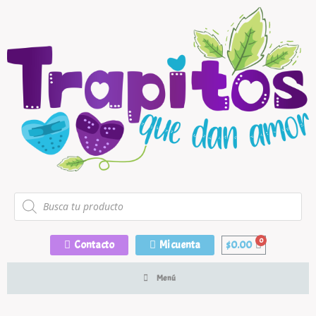
Contacto
Mi cuenta
$
0.00
Menú