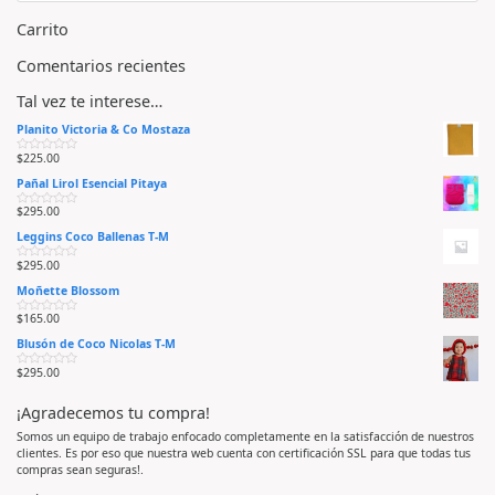
Carrito
Comentarios recientes
Tal vez te interese…
Planito Victoria & Co Mostaza
$
225.00
V
a
Pañal Lirol Esencial Pitaya
l
o
r
$
295.00
V
a
a
d
Leggins Coco Ballenas T-M
l
o
o
e
r
n
$
295.00
V
a
0
a
d
d
Moñette Blossom
l
o
e
o
e
5
r
n
$
165.00
V
a
0
a
d
d
Blusón de Coco Nicolas T-M
l
o
e
o
e
5
r
n
$
295.00
V
a
0
a
d
d
l
o
e
¡Agradecemos tu compra!
o
e
5
r
n
a
0
Somos un equipo de trabajo enfocado completamente en la satisfacción de nuestros
d
d
clientes. Es por eso que nuestra web cuenta con certificación SSL para que todas tus
o
e
e
5
compras sean seguras!.
n
0