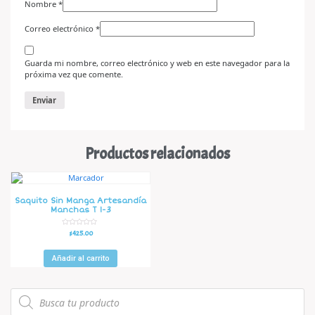
Nombre
*
Correo electrónico
*
Guarda mi nombre, correo electrónico y web en este navegador para la
próxima vez que comente.
Productos relacionados
Saquito Sin Manga Artesandía
Manchas T 1-3
V
$
425.00
a
l
o
r
Añadir al carrito
a
d
o
e
n
0
d
e
5