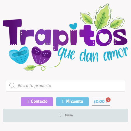
Contacto
Mi cuenta
$
0.00
Menú