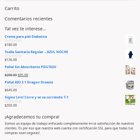
Carrito
Comentarios recientes
Tal vez te interese…
Crema para piel Diabetica
$
180.00
V
a
Toalla Sanitaria Regular – AZUL NOCHE
l
o
r
$
136.00
V
a
a
d
Pañal Sin Absorbente PDG102U
l
o
o
e
r
n
$
200.00
$
95.00
V
a
0
a
d
d
Pañal AIO 3.1 Dragon Dreams
l
o
e
o
e
5
r
n
$
645.00
V
a
0
a
d
d
Gigins Lirol Corre y se va corriendo T-1
l
o
e
o
e
5
r
n
$
350.00
V
a
0
a
d
d
l
o
e
¡Agradecemos tu compra!
o
e
5
r
n
a
0
Somos un equipo de trabajo enfocado completamente en la satisfacción de nuestros
d
d
clientes. Es por eso que nuestra web cuenta con certificación SSL para que todas tus
o
e
e
5
compras sean seguras!.
n
0