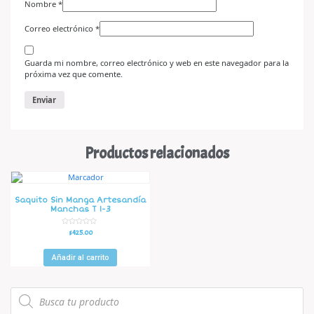
Nombre
*
Correo electrónico
*
Guarda mi nombre, correo electrónico y web en este navegador para la
próxima vez que comente.
Productos relacionados
Saquito Sin Manga Artesandía
Manchas T 1-3
V
$
425.00
a
l
o
r
Añadir al carrito
a
d
o
e
n
0
d
e
5