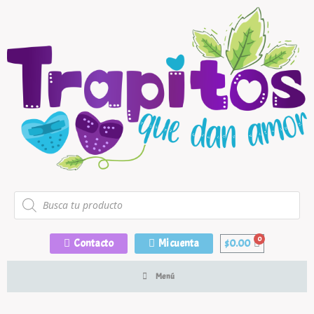
Contacto
Mi cuenta
$
0.00
Menú