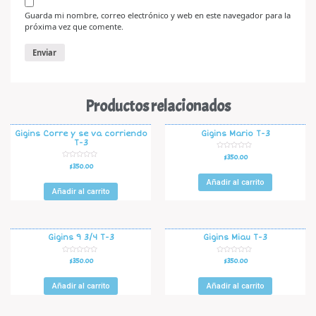
Guarda mi nombre, correo electrónico y web en este navegador para la
próxima vez que comente.
Productos relacionados
Gigins Corre y se va corriendo
Gigins Mario T-3
T-3
V
$
350.00
a
V
$
350.00
l
a
o
l
r
Añadir al carrito
o
a
r
Añadir al carrito
d
a
o
d
e
o
n
e
0
n
d
0
e
d
Gigins 9 3/4 T-3
Gigins Miau T-3
5
e
5
V
V
$
350.00
$
350.00
a
a
l
l
o
o
r
r
Añadir al carrito
Añadir al carrito
a
a
d
d
o
o
e
e