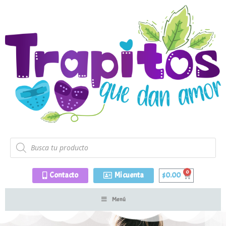
Contacto
Mi cuenta
$
0.00
Menú