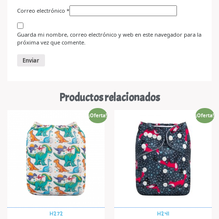
Correo electrónico
*
Guarda mi nombre, correo electrónico y web en este navegador para la
próxima vez que comente.
Productos relacionados
¡Oferta!
¡Oferta!
H272
H241