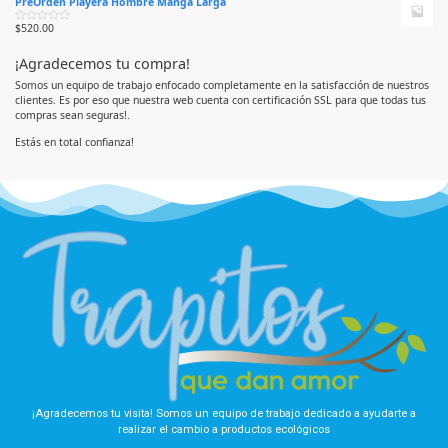
PreOrden Playera Hombre Manga Larga
l
o
e
o
e
5
r
n
$
520.00
V
a
0
a
d
d
l
o
e
¡Agradecemos tu compra!
o
e
5
r
n
a
0
Somos un equipo de trabajo enfocado completamente en la satisfacción de nuestros
d
d
clientes. Es por eso que nuestra web cuenta con certificación SSL para que todas tus
o
e
e
5
compras sean seguras!.
n
0
d
Estás en total confianza!
e
5
¡Agradecemos tu visita! Somos un equipo de trabajo dedicado a ayudarte a
realizar el cambio a productos ecológicos