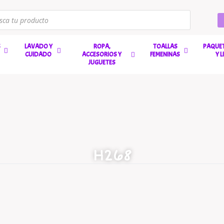
S
LAVADO Y
ROPA,
TOALLAS
PAQUET
CUIDADO
ACCESORIOS Y
FEMENINAS
Y 
JUGUETES
H268