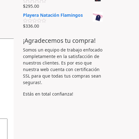
o
e
r
$
295.00
n
V
a
0
a
d
Playera Natación Flamingos
d
l
o
e
o
e
5
r
$
336.00
n
V
a
0
a
d
d
l
o
¡Agradecemos tu compra!
e
o
e
5
r
n
a
Somos un equipo de trabajo enfocado
0
d
d
completamente en la satisfacción de
o
e
e
nuestros clientes. Es por eso que
5
n
nuestra web cuenta con certificación
0
d
SSL para que todas tus compras sean
e
seguras!.
5
Estás en total confianza!