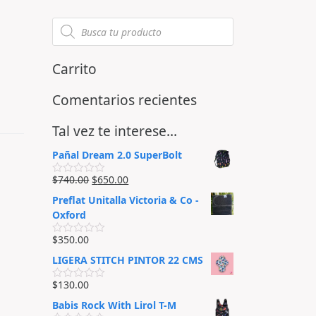
Carrito
Comentarios recientes
Tal vez te interese…
Pañal Dream 2.0 SuperBolt
$
740.00
$
650.00
V
a
Preflat Unitalla Victoria & Co -
l
o
Oxford
r
a
$
350.00
d
V
o
a
LIGERA STITCH PINTOR 22 CMS
e
l
n
o
0
r
$
130.00
V
d
a
a
e
d
Babis Rock With Lirol T-M
l
5
o