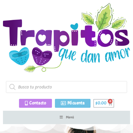
Contacto
Mi cuenta
$
0.00
Menú