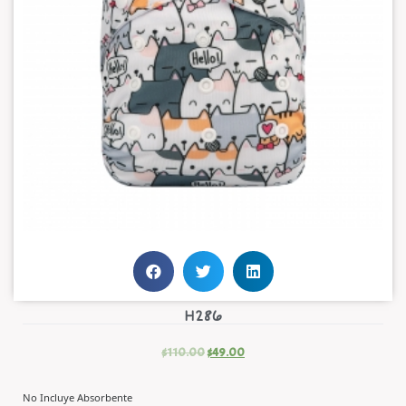
H286
$
110.00
$
49.00
No Incluye Absorbente