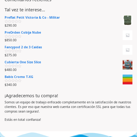
Tal vez te interese…
Preflat Petit Victoria & Co - Militar
$
290.00
V
a
PreOrden Cobija Nube
l
o
r
$
850.00
V
a
a
d
Fancypod 2 de 3 Caidas
l
o
o
e
r
n
$
275.00
V
a
0
a
d
d
Cubierta One Size Slice
l
o
e
o
e
5
r
n
$
480.00
V
a
0
a
d
d
Babis Cromo T-XG
l
o
e
o
e
5
r
n
$
340.00
V
a
0
a
d
d
l
o
e
¡Agradecemos tu compra!
o
e
5
r
n
a
0
Somos un equipo de trabajo enfocado completamente en la satisfacción de nuestros
d
d
clientes. Es por eso que nuestra web cuenta con certificación SSL para que todas tus
o
e
e
5
compras sean seguras!.
n
0
d
Estás en total confianza!
e
5