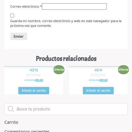
Correo electrónico
*
Guarda mi nombre, correo electrónico y web en este navegador para la
próxima vez que comente.
Productos relacionados
¡Oferta!
¡Oferta!
H272
H241
V
V
$
110.00
$
49.00
$
110.00
$
49.00
a
a
l
l
o
o
r
r
Añadir al carrito
Añadir al carrito
a
a
d
d
o
o
e
e
n
n
0
0
d
d
e
e
5
5
Carrito
Comentarios recientes