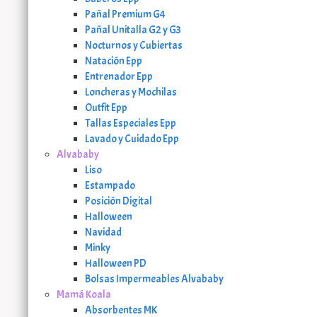
Pañal Premium G4
Pañal Unitalla G2 y G3
Nocturnos y Cubiertas
Natación Epp
Entrenador Epp
Loncheras y Mochilas
Outfit Epp
Tallas Especiales Epp
Lavado y Cuidado Epp
Alvababy
Liso
Estampado
Posición Digital
Halloween
Navidad
Minky
Halloween PD
Bolsas Impermeables Alvababy
Mamá Koala
Absorbentes MK