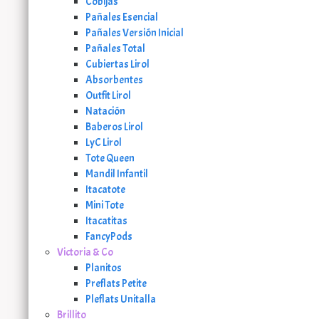
Cobijas
Pañales Esencial
Pañales Versión Inicial
Pañales Total
Cubiertas Lirol
Absorbentes
Outfit Lirol
Natación
Baberos Lirol
LyC Lirol
Tote Queen
Mandil Infantil
Itacatote
Mini Tote
Itacatitas
FancyPods
Victoria & Co
Planitos
Preflats Petite
Pleflats Unitalla
Brillito