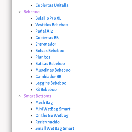
Cubiertas Unitalla
Bebeboo
Bolsillo Pro XL
Vestidos Bebeboo
Pañal AI2
Cubiertas BB
Entrenador
Bolsas Bebeboo
Planitos
Batitas Bebeboo
Muselinas Bebeboo
Cambiador BB
Leggins Bebeboo
Kit Bebeboo
Smart Bottoms
Mesh Bag
Mini WetBag Smart
On the Go Wetbag
Recien nacido
Small Wet Bag Smart