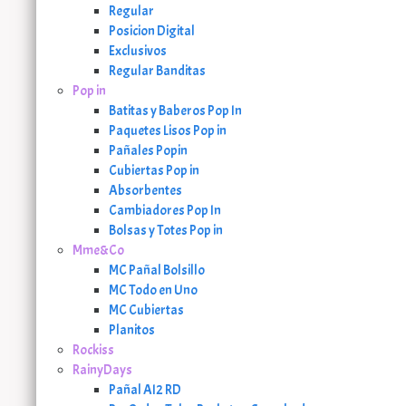
Regular
Posicion Digital
Exclusivos
Regular Banditas
Pop in
Batitas y Baberos Pop In
Paquetes Lisos Pop in
Pañales Popin
Cubiertas Pop in
Absorbentes
Cambiadores Pop In
Bolsas y Totes Pop in
Mme&Co
MC Pañal Bolsillo
MC Todo en Uno
MC Cubiertas
Planitos
Rockiss
RainyDays
Pañal AI2 RD