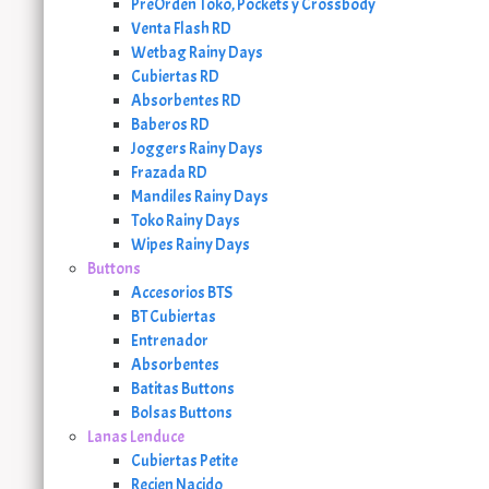
PreOrden Toko, Pockets y Crossbody
Venta Flash RD
Wetbag Rainy Days
Cubiertas RD
Absorbentes RD
Baberos RD
Joggers Rainy Days
Frazada RD
Mandiles Rainy Days
Toko Rainy Days
Wipes Rainy Days
Buttons
Accesorios BTS
BT Cubiertas
Entrenador
Absorbentes
Batitas Buttons
Bolsas Buttons
Lanas Lenduce
Cubiertas Petite
Recien Nacido