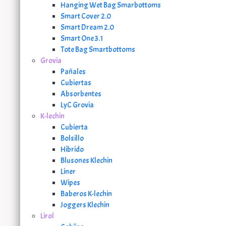
Hanging Wet Bag Smarbottoms
Smart Cover 2.0
Smart Dream 2.0
Smart One 3.1
Tote Bag Smartbottoms
Grovia
Pañales
Cubiertas
Absorbentes
LyC Grovia
K-lechin
Cubierta
Bolsillo
Hibrido
Blusones Klechin
Liner
Wipes
Baberos K-lechin
Joggers Klechin
Lirol