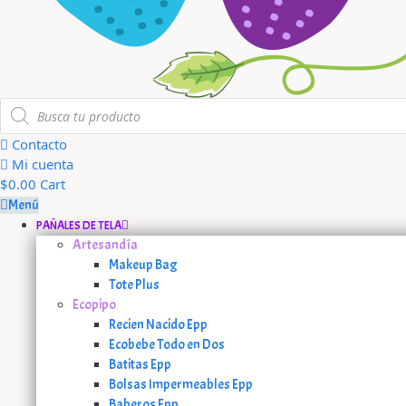
Búsqueda
de
productos
Contacto
Mi cuenta
$
0.00
Cart
Menú
PAÑALES DE TELA
Artesandía
Makeup Bag
Tote Plus
Ecopipo
Recien Nacido Epp
Ecobebe Todo en Dos
Batitas Epp
Bolsas Impermeables Epp
Baberos Epp