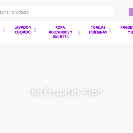
S
LAVADO Y
ROPA,
TOALLAS
PAQUET
CUIDADO
ACCESORIOS Y
FEMENINAS
Y 
JUGUETES
Kaftachin Flor