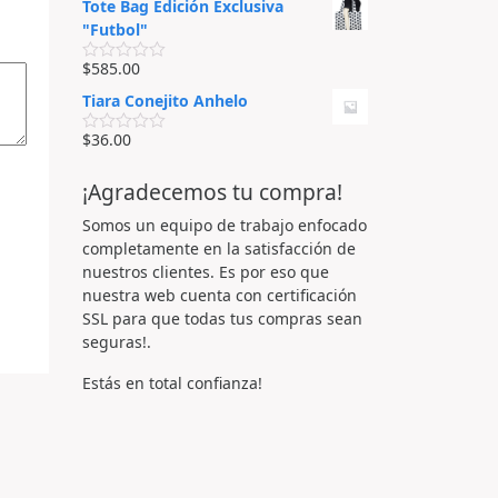
Tote Bag Edición Exclusiva
e
l
n
o
"Futbol"
0
r
d
a
$
585.00
e
d
V
5
o
a
Tiara Conejito Anhelo
e
l
n
o
0
r
$
36.00
V
d
a
a
e
d
l
5
o
¡Agradecemos tu compra!
o
e
r
n
a
Somos un equipo de trabajo enfocado
0
d
d
completamente en la satisfacción de
o
e
e
nuestros clientes. Es por eso que
5
n
nuestra web cuenta con certificación
0
d
SSL para que todas tus compras sean
e
seguras!.
5
Estás en total confianza!