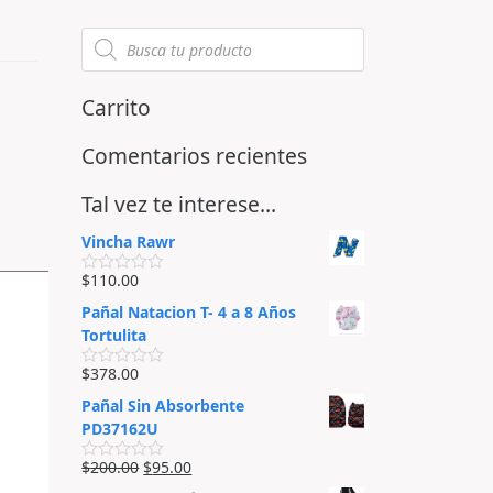
Carrito
Comentarios recientes
Tal vez te interese…
Vincha Rawr
$
110.00
V
a
Pañal Natacion T- 4 a 8 Años
l
o
Tortulita
r
a
$
378.00
d
V
o
a
Pañal Sin Absorbente
e
l
n
o
PD37162U
0
r
d
a
$
200.00
$
95.00
e
d
V
5
o
a