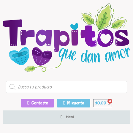
Contacto
Mi cuenta
$
0.00
Menú