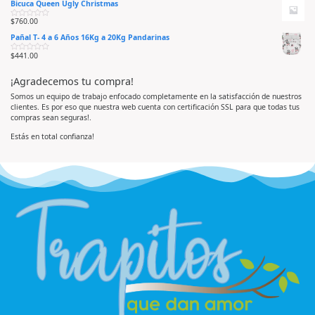
Bicuca Queen Ugly Christmas
l
o
e
o
e
5
r
n
$
760.00
V
a
0
a
d
d
Pañal T- 4 a 6 Años 16Kg a 20Kg Pandarinas
l
o
e
o
e
5
r
n
$
441.00
V
a
0
a
d
d
l
o
e
¡Agradecemos tu compra!
o
e
5
r
n
a
0
Somos un equipo de trabajo enfocado completamente en la satisfacción de nuestros
d
d
clientes. Es por eso que nuestra web cuenta con certificación SSL para que todas tus
o
e
e
5
compras sean seguras!.
n
0
d
Estás en total confianza!
e
5