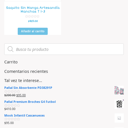
Saquito Sin Manga Artesandía
Manchas T 1-3
V
$
425.00
a
l
o
r
Añadir al carrito
a
d
o
e
n
0
d
e
5
Carrito
Comentarios recientes
Tal vez te interese…
Pañal Sin Absorbente PD38291P
$
200.00
$
95.00
V
a
Pañal Premium Broches G4 Futbol
l
o
r
$
410.00
V
a
a
d
Mook Infantil Cascanueces
l
o
o
e
r
n
$
95.00
V
a
0
a
d
d