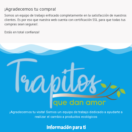
a
d
d
l
o
e
¡Agradecemos tu compra!
o
e
5
r
n
a
0
Somos un equipo de trabajo enfocado completamente en la satisfacción de nuestros
d
d
clientes. Es por eso que nuestra web cuenta con certificación SSL para que todas tus
o
e
e
5
compras sean seguras!.
n
0
d
Estás en total confianza!
e
5
¡Agradecemos tu visita! Somos un equipo de trabajo dedicado a ayudarte a
realizar el cambio a productos ecológicos
Información para ti