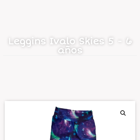
Leggins Ivalo Skies 5 - 6
años