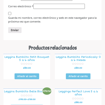
Correo electrónico
*
Guarda mi nombre, correo electrónico y web en este navegador para la
próxima vez que comente.
Productos relacionados
Leggins Bumblito Petit Bouquet
Leggins Bumblito Periodically 0
5 a 6 años
a 6 meses
V
V
$
330.00
$
330.00
a
a
l
l
o
o
r
r
Añadir al carrito
Añadir al carrito
a
a
d
d
o
o
e
e
n
n
0
0
d
d
¡Oferta!
Leggins Bumblito Belle Blossom
Leggings Perfect Love 5 a 6
e
e
años
5
5
V
$
149.00
–
$
199.00
a
V
$
380.00
l
a