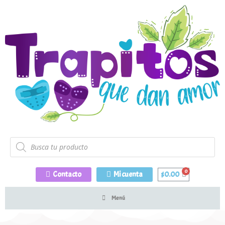
Contacto
Mi cuenta
$
0.00
Menú