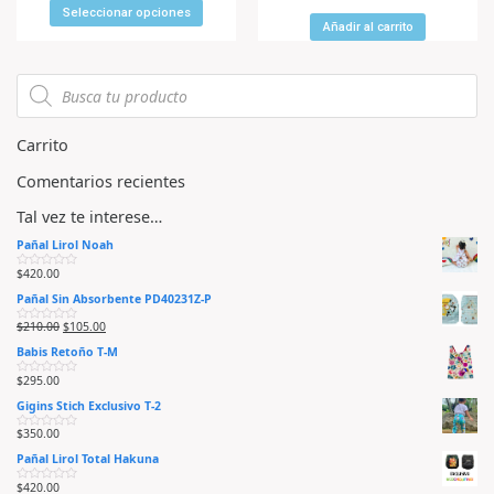
o
l
r
Seleccionar opciones
o
a
r
Añadir al carrito
d
a
o
d
e
o
n
e
0
n
d
0
e
d
5
e
5
Carrito
Comentarios recientes
Tal vez te interese…
Pañal Lirol Noah
$
420.00
V
a
Pañal Sin Absorbente PD40231Z-P
l
o
r
$
210.00
$
105.00
V
a
a
d
Babis Retoño T-M
l
o
o
e
r
n
$
295.00
V
a
0
a
d
d
Gigins Stich Exclusivo T-2
l
o
e
o
e
5
r
n
$
350.00
V
a
0
a
d
d
Pañal Lirol Total Hakuna
l
o
e
o
e
5
r
n
$
420.00
V
a
0