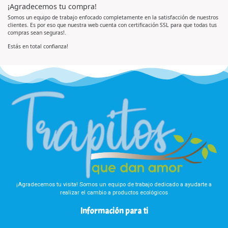
o
e
¡Agradecemos tu compra!
o
e
5
r
n
a
0
Somos un equipo de trabajo enfocado completamente en la satisfacción de nuestros
d
d
clientes. Es por eso que nuestra web cuenta con certificación SSL para que todas tus
o
e
e
5
compras sean seguras!.
n
0
d
Estás en total confianza!
e
5
¡Agradecemos tu visita! Somos un equipo de trabajo dedicado a ayudarte a
realizar el cambio a productos ecológicos
Información para ti