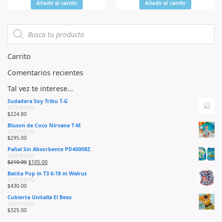
r
r
Añadir al carrito
Añadir al carrito
a
a
d
d
o
o
e
e
n
n
0
0
d
d
e
e
5
5
Carrito
Comentarios recientes
Tal vez te interese…
Sudadera Soy Tribu T-G
$
224.80
V
a
Bluson de Coco Nirvana T-M
l
o
r
$
295.00
V
a
a
d
Pañal Sin Absorbente PD40008Z
l
o
o
e
r
n
$
210.00
$
105.00
V
a
0
a
d
d
Batita Pop in T3 6-18 m Walrus
l
o
e
o
e
5
r
n
$
430.00
V
a
0
a
d
d
Cubierta Unitalla El Beso
l
o
e
o
e
5
r
n
$
325.00
V
a
0
a
d
d
l