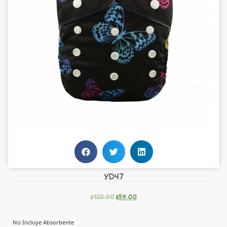
YD47
$
120.00
$
59.00
No Incluye Absorbente