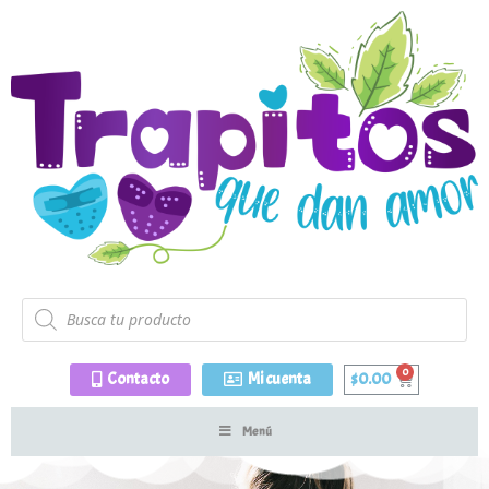
Contacto
Mi cuenta
$
0.00
Menú