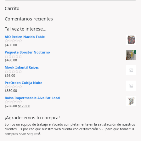
Carrito
Comentarios recientes
Tal vez te interese…
AIO Recien Nacido Fable
$
450.00
V
a
Paquete Booster Nocturno
l
o
r
$
480.00
V
a
a
d
Mook Infantil Raices
l
o
o
e
r
n
$
95.00
V
a
0
a
d
d
PreOrden Cobija Nube
l
o
e
o
e
5
r
n
$
850.00
V
a
0
a
d
d
Bolsa Impermeable Alva Eat Local
l
o
e
o
e
5
r
n
$
230.00
$
179.00
V
a
0
a
d
d
l
o
e
¡Agradecemos tu compra!
o
e
5
r
n
a
0
Somos un equipo de trabajo enfocado completamente en la satisfacción de nuestros
d
d
clientes. Es por eso que nuestra web cuenta con certificación SSL para que todas tus
o
e
e
5
compras sean seguras!.
n
0