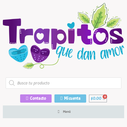
Contacto
Mi cuenta
$
0.00
Menú