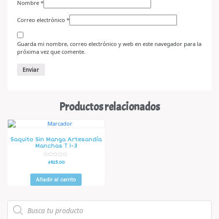
Nombre
*
Correo electrónico
*
Guarda mi nombre, correo electrónico y web en este navegador para la
próxima vez que comente.
Productos relacionados
Saquito Sin Manga Artesandía
Manchas T 1-3
V
$
425.00
a
l
o
r
Añadir al carrito
a
d
o
e
n
0
d
e
5