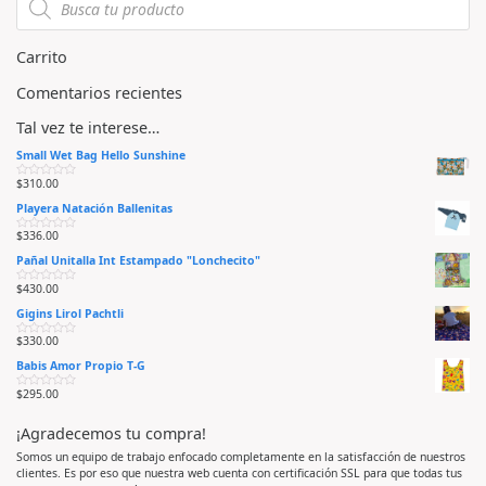
d
d
e
e
5
5
Carrito
Comentarios recientes
Tal vez te interese…
Small Wet Bag Hello Sunshine
$
310.00
V
a
Playera Natación Ballenitas
l
o
r
$
336.00
V
a
a
d
Pañal Unitalla Int Estampado "Lonchecito"
l
o
o
e
r
n
$
430.00
V
a
0
a
d
d
Gigins Lirol Pachtli
l
o
e
o
e
5
r
n
$
330.00
V
a
0
a
d
d
Babis Amor Propio T-G
l
o
e
o
e
5
r
n
$
295.00
V
a
0
a
d
d
l
o
e
¡Agradecemos tu compra!
o
e
5
r
n
a
0
Somos un equipo de trabajo enfocado completamente en la satisfacción de nuestros
d
d
clientes. Es por eso que nuestra web cuenta con certificación SSL para que todas tus
o
e
e
5