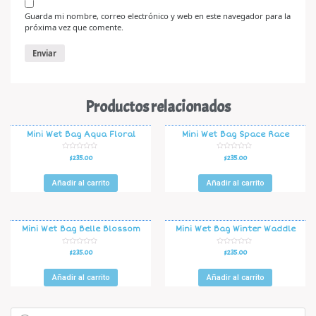
Guarda mi nombre, correo electrónico y web en este navegador para la
próxima vez que comente.
Productos relacionados
Mini Wet Bag Aqua Floral
Mini Wet Bag Space Race
V
V
$
235.00
$
235.00
a
a
l
l
o
o
r
r
Añadir al carrito
Añadir al carrito
a
a
d
d
o
o
e
e
n
n
0
0
d
d
Mini Wet Bag Belle Blossom
Mini Wet Bag Winter Waddle
e
e
5
5
V
V
$
235.00
$
235.00
a
a
l
l
o
o
r
r
Añadir al carrito
Añadir al carrito
a
a
d
d
o
o
e
e
n
n
0
0