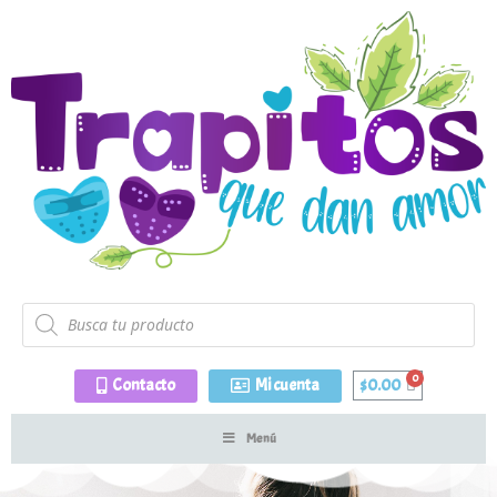
Contacto
Mi cuenta
$
0.00
Menú