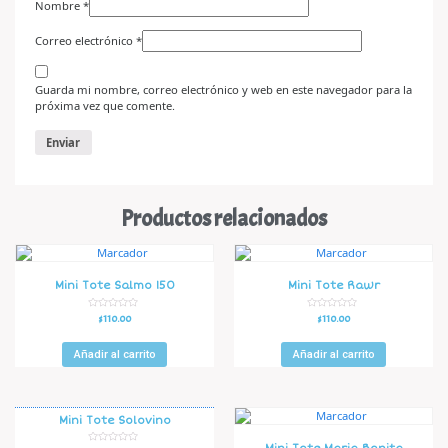
Nombre
*
Correo electrónico
*
Guarda mi nombre, correo electrónico y web en este navegador para la
próxima vez que comente.
Productos relacionados
Mini Tote Salmo 150
Mini Tote Rawr
V
V
$
110.00
$
110.00
a
a
l
l
o
o
r
r
Añadir al carrito
Añadir al carrito
a
a
d
d
o
o
e
e
n
n
0
0
d
d
Mini Tote Solovino
e
e
5
5