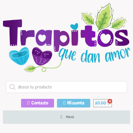
Contacto
Mi cuenta
$
0.00
Menú