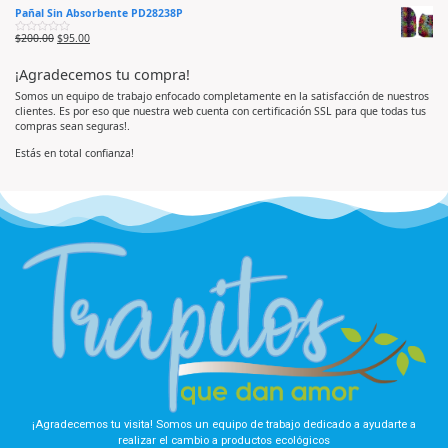
a
d
d
Pañal Sin Absorbente PD28238P
l
o
e
o
e
5
r
n
$
200.00
$
95.00
V
a
0
a
d
d
l
o
e
¡Agradecemos tu compra!
o
e
5
r
n
a
0
Somos un equipo de trabajo enfocado completamente en la satisfacción de nuestros
d
d
clientes. Es por eso que nuestra web cuenta con certificación SSL para que todas tus
o
e
e
5
compras sean seguras!.
n
0
d
Estás en total confianza!
e
5
¡Agradecemos tu visita! Somos un equipo de trabajo dedicado a ayudarte a
realizar el cambio a productos ecológicos