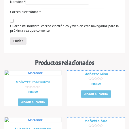
Nombre
*
Correo electrónico
*
Guarda mi nombre, correo electrónico y web en este navegador para la
próxima vez que comente.
Productos relacionados
Moñette Miau
Moñette Pascualita
V
$
165.00
a
l
o
V
$
165.00
r
Añadir al carrito
a
a
l
d
o
o
r
Añadir al carrito
e
a
n
d
0
o
d
e
e
n
5
0
d
Moñette Boo
e
5