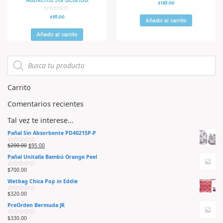
Nubecita Jaracanda
V
$
165.00
a
l
o
V
$
95.00
r
Añadir al carrito
a
a
l
d
o
o
r
Añadir al carrito
e
a
n
d
0
o
d
e
e
n
5
0
d
e
5
Carrito
Comentarios recientes
Tal vez te interese…
Pañal Sin Absorbente PD40215P-P
$
200.00
$
95.00
V
a
Pañal Unitalla Bambú Orange Peel
l
o
r
$
700.00
V
a
a
d
Wetbag Chica Pop in Eddie
l
o
o
e
r
n
$
320.00
V
a
0
a
d
d
PreOrden Bermuda JR
l
o
e
o
e
5
r
n
$
330.00
V
a
0