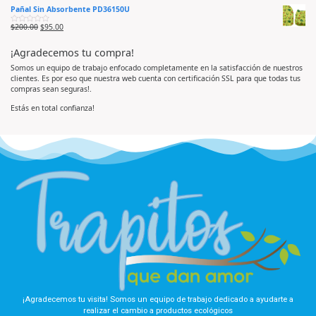
a
d
d
Pañal Sin Absorbente PD36150U
l
o
e
o
e
5
r
n
$
200.00
$
95.00
V
a
0
a
d
d
l
o
e
¡Agradecemos tu compra!
o
e
5
r
n
a
0
Somos un equipo de trabajo enfocado completamente en la satisfacción de nuestros
d
d
clientes. Es por eso que nuestra web cuenta con certificación SSL para que todas tus
o
e
e
5
compras sean seguras!.
n
0
d
Estás en total confianza!
e
5
¡Agradecemos tu visita! Somos un equipo de trabajo dedicado a ayudarte a
realizar el cambio a productos ecológicos