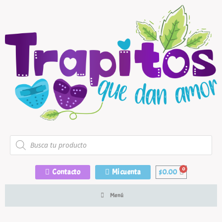
Contacto
Mi cuenta
$
0.00
Menú