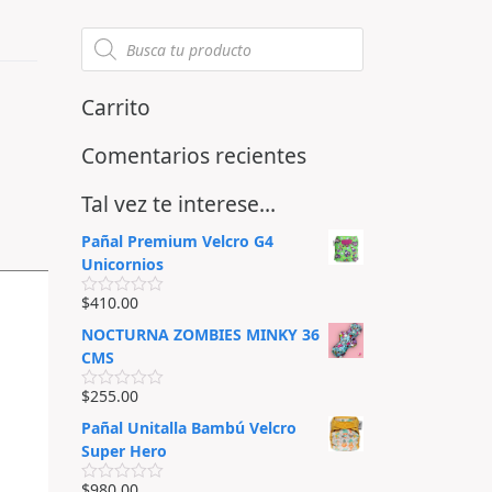
Carrito
Comentarios recientes
Tal vez te interese…
Pañal Premium Velcro G4
Unicornios
$
410.00
V
a
NOCTURNA ZOMBIES MINKY 36
l
o
CMS
r
a
$
255.00
d
V
o
a
Pañal Unitalla Bambú Velcro
e
l
n
o
Super Hero
0
r
d
a
$
980.00
e