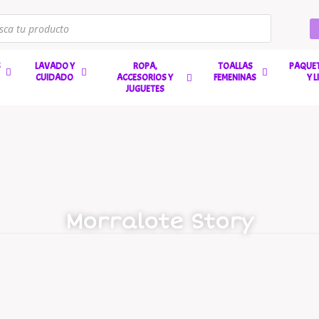
S
LAVADO Y
ROPA,
TOALLAS
PAQUET
CUIDADO
ACCESORIOS Y
FEMENINAS
Y 
JUGUETES
Morralote Story