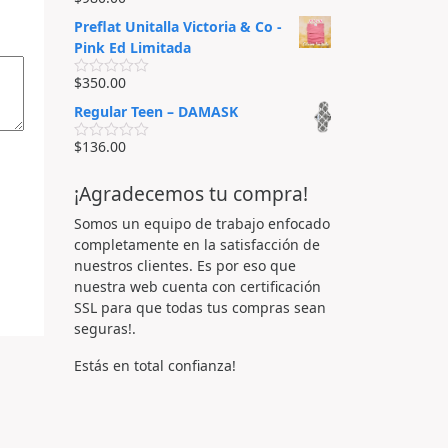
d
V
5
o
a
Preflat Unitalla Victoria & Co -
e
l
n
o
Pink Ed Limitada
0
r
d
a
$
350.00
e
d
V
5
o
a
Regular Teen – DAMASK
e
l
n
o
0
r
$
136.00
V
d
a
a
e
d
l
5
o
¡Agradecemos tu compra!
o
e
r
n
a
Somos un equipo de trabajo enfocado
0
d
d
completamente en la satisfacción de
o
e
e
nuestros clientes. Es por eso que
5
n
nuestra web cuenta con certificación
0
d
SSL para que todas tus compras sean
e
seguras!.
5
Estás en total confianza!