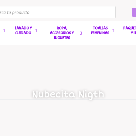
S
LAVADO Y
ROPA,
TOALLAS
PAQUET
CUIDADO
ACCESORIOS Y
FEMENINAS
Y 
JUGUETES
Nubecita Nigth