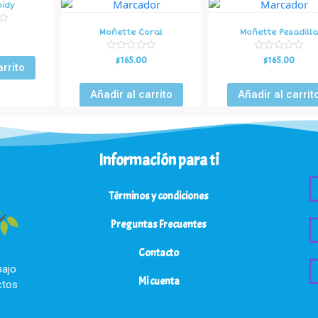
pidy
Moñette Coral
Moñette Pesadilla
V
V
$
165.00
$
165.00
arrito
a
a
l
l
o
o
r
r
Añadir al carrito
Añadir al carrit
a
a
d
d
o
o
e
e
n
n
0
0
d
d
Información para ti
e
e
5
5
Términos y condiciones
Preguntas Frecuentes
Contacto
bajo
Mi cuenta
ctos