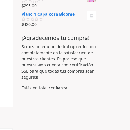
o
e
5
r
$
295.00
n
V
a
0
a
d
Plano 1 Capa Rosa Bloome
d
l
o
e
o
e
5
r
$
420.00
n
V
a
0
a
d
d
l
o
¡Agradecemos tu compra!
e
o
e
5
r
n
a
Somos un equipo de trabajo enfocado
0
d
d
completamente en la satisfacción de
o
e
e
nuestros clientes. Es por eso que
5
n
nuestra web cuenta con certificación
0
d
SSL para que todas tus compras sean
e
seguras!.
5
Estás en total confianza!