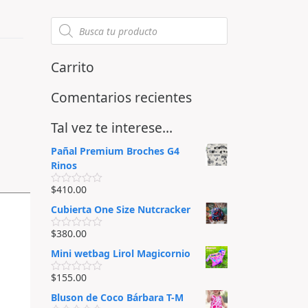
Carrito
Comentarios recientes
Tal vez te interese…
Pañal Premium Broches G4
Rinos
$
410.00
V
a
Cubierta One Size Nutcracker
l
o
r
$
380.00
V
a
a
d
Mini wetbag Lirol Magicornio
l
o
o
e
r
$
155.00
n
V
a
0
a
d
Bluson de Coco Bárbara T-M
d
l
o
e